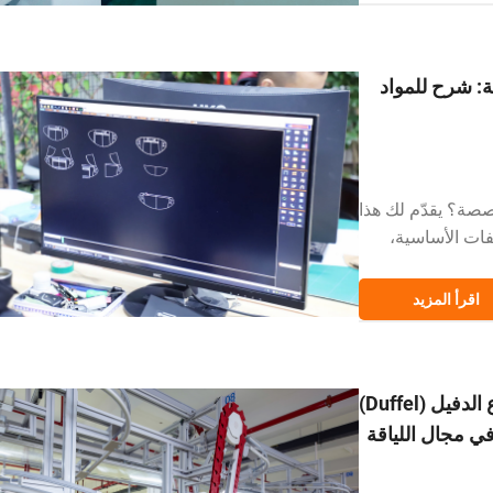
ة: شرح للمواد
صة؟ يقدّم لك هذا
صفات الأساسية،
 مستنيرة بشأن
اقرأ المزيد
──────────
قائب رياضية
لماذا تُعَدّ حقائب الجيم المخصصة من نوع الدفيل (Duffel)
في مجال اللياقة