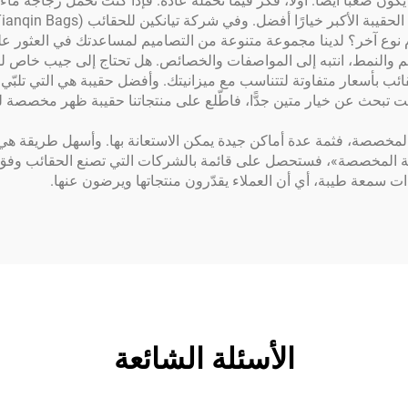
 يكون صعبًا أيضًا. أولًا، فكّر فيما تحمله عادةً. فإذا كنت تحمل زجاجة 
م نوع آخر؟ لدينا مجموعة متنوعة من التصاميم لمساعدتك في العثور على
د الحجم والنمط، انتبه إلى المواصفات والخصائص. هل تحتاج إلى جيب خاص 
 حقائب بأسعار متفاوتة لتتناسب مع ميزانيتك. وأفضل حقيبة هي التي تلبّ
حقيبة ظهر مخصصة للأد
مخصصة، فثمة عدة أماكن جيدة يمكن الاستعانة بها. وأسهل طريقة هي
رياضية المخصصة»، فستحصل على قائمة بالشركات التي تصنع الحقائب وفق م
 سمعة طيبة، أي أن العملاء يقدّرون منتجاتها ويرضون عنها.
الأسئلة الشائعة