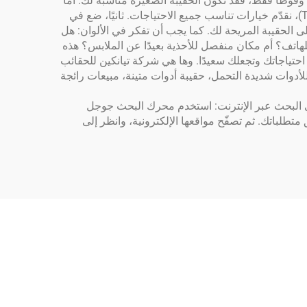
ماء وفوطًا فقط، فقد تكون الحقيبة الصغيرة مناسبة لك. أما
إذا كنت تحمل ملابس إضافية أو معدات رياضية، فستكون الحقيبة الأكبر خيارًا أفضل. وفي شركة تيانكين للحقائب (Tianqin Bags)، نقدّم خيارات تناسب جميع الاحتياجات. ثانيًا، ضع في
 الحقيبة المريحة لك. كما يجب أن تفكر في الألوان: هل
للهاتف؟ أم مكان منفصل للأحذية بعيدًا عن الملابس؟ هذه
ي احتياجاتك وتجعلك سعيدًا. وها هي شركة تيانكين للحقائب
وات شديدة التحمل، حقيبة أدوات متينة، مبيعات رائجة
 البحث عبر الإنترنت: استخدم محرك البحث جوجل
تطلباتك. ثم تصفّح مواقعها الإلكترونية، وانظر إلى