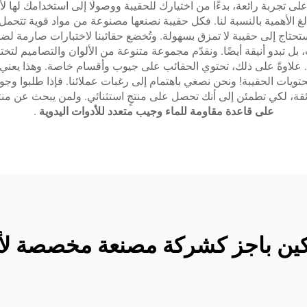
 تجربة رائعة، بدءًا من اختيارك للحقيبة ووصولًا إلى استخدامك لها ل
 بالغ الأهمية بالنسبة لنا. فكل حقيبة نصنعها مصنوعة من مواد قوية تتح
تاج إلى حقيبة لا تمزق بسهولة. وتُخضع حقائبنا لاختبارات صارمة لضما
بل تبدو أنيقة أيضًا. ونقدّم مجموعة متنوعة من الألوان والتصاميم لتخ
ا. علاوةً على ذلك، تحتوي الحقائب على جيوب وأقسام خاصة. وهذا يعني
حتويات الحقيبة! ونحن نصغي باهتمام إلى رغبات عملائنا. فإذا طلبوا 
فائقة، لكي تطمئن إلى أنك تحصل على منتجٍ استثنائي. ولمن يبحث عن من
على قاعدة مقاومة للماء وجيب متعدد للأدوات اليدوية
.
نكين باجز كشركة مصنعة مخصصة لأكي