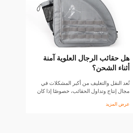
هل حقائب الرجال العلوية آمنة
حجم 
أثناء الشحن؟
دليل
تُعد النقل والتغليف من أكبر المشكلات في
في يو
مجال إنتاج وتداول الحقائب، خصوصًا إذا كان
أكثر 
الحديث عن منتج راقٍ مثل الحقائب العلوية
منتجا
عرض المزيد
عرض ا
المقاومة للماء للرجال. غالبًا جدًا...
المست
السفر 