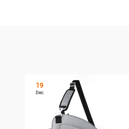
19
Dec