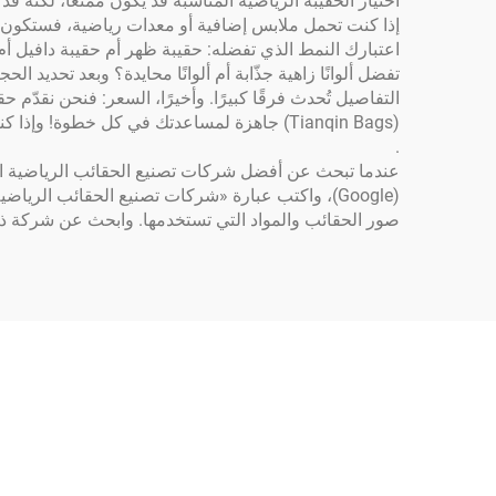
اختيار الحقيبة الرياضية المناسبة قد يكون ممتعًا، لكنه قد
اعتبارك النمط الذي تفضله: حقيبة ظهر أم حقيبة دافيل أ
تفضل ألوانًا زاهية جذّابة أم ألوانًا محايدة؟ وبعد تحدي
التفاصيل تُحدث فرقًا كبيرًا. وأخيرًا، السعر: فنحن نقدّم
(Tianqin Bags) جاهزة لمساعدتك في كل خطوة! وإذا كنت تبحث عن خيار متين جدًّا، فاطّلع على منتجاتنا
.
عندما تبحث عن أفضل شركات تصنيع الحقائب الرياضية ال
(Google)، واكتب عبارة «شركات تصنيع الحقائب ال
صور الحقائب والمواد التي تستخدمها. وابحث عن شركة ذات