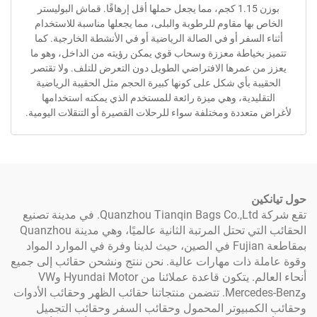
بوزن 1.15 كجم، مما يجعل حملها أقل إرهاقًا. قماش البوليستر
بها مقاوم للرطوبة والبلى، مما يجعلها مناسبة للاستخدام
السفر أو في الصالة الرياضية أو في الأنشطة الخارجية. كما
بخياطة معززة وسحاب قوي يمكن رؤيته من الداخل، وهو ما
ن عمرها الافتراضي الطويل دون التعرض للتلف. ولا تقتصر
بة بأي شكل على كونها كبيرة الحجم مثل الحقيبة الرياضية
ليدية، وهي ميزة رائعة للمستخدم الذي يمكنه استخدامها
تعددة ومختلفة سواء للرحلات القصيرة أو التنقلات اليومية.
ن
تقع شركة Quanzhou Tianqin Bags Co.,Ltd. في مدينة تصنيع
الحقائب التي تحتل المرتبة الثانية عالميًا، وهي مدينة Quanzhou
بمقاطعة Fujian في الصين، حيث لدينا وفرة في الموارد المواد
 ذات مهارات عالية. نحن ننتج ونشحن حقائب إلى جميع
أنحاء العالم. يتكون قاعدة عملائنا من Hyundai Motor وVW
وMercedes-Benz. تتضمن منتجاتنا حقائب الظهر وحقائب الأدوات
كمبيوتر المحمول وحقائب السفر وحقائب التجميل