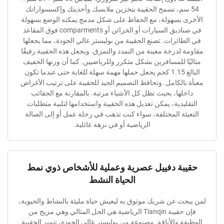
سم، تسمح الحقيبة بتخزين ملابسك وأحذيتك وإكسسواراتك
 بسهولة، مع الحفاظ على شكل مدمج يمكنه الوضع بسهولة
في صناديق السيارات أو الخزائن أو comparments فوق المقاعد
ائرات. تصنع الحقيبة من بوليستر عالي الجودة، مما يجعلها
لدرجة معينة من التمدد والتمزق. ويجعل هذه الحقيبة رفيقًا
ا للمسافرين بشكل متكرر وللرياضيين. كما أن وزنها الخفيف
البالغ 1.15 كجم يجعل حملها مهمة سهلة للغاية حتى عندما تكون
الكامل. وتحافظ التصميم الجيد للحقيبة على ترتيب الأغراض
ها، بحيث تظل كل الأشياء مرتبة. بالمقارنة مع الحقائب
يدية، يمكن تعديل هذه الحقيبة واستخدامها لتلبية متطلبات
ئة المختلفة، سواء كنت تذهب في رحلة عمل أو إلى الصالة
الرياضية أو في نزهة عائلية.
ة دفييل عصرية وعملية للأشخاص ذوي نمط
الحياة النشط
ث عن شريك موثوق به ليعيش حياة مليئة بالنشاط والحيوية،
فإن حقيبة Tianqin الرياضية هي الحل المثالي وهي مزيج من
 والأناقة. مصنوعة من بوليستر عالي الجودة، تتميز الحقيبة