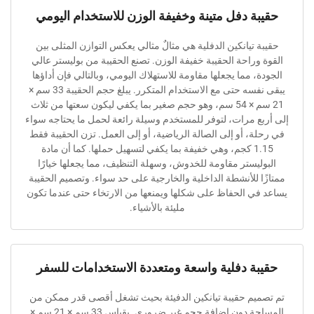
ة دفل متينة وخفيفة الوزن للاستخدام اليومي
تيانكين الدفلية هي مثالٌ مثالي يعكس التوازن المثلى بين
راحة الحقيبة خفيفة الوزن. تصنع الحقيبة من بوليستر عالي
 مما يجعلها مقاومة للاستهلاك اليومي، وبالتالي فإن أداؤها
يبقى نفسه حتى مع الاستخدام المتكرر. يبلغ حجم الحقيبة 33 سم ×
21 سم × 54 سم، وهو حجم صغير بما يكفي ليكون سعتها من ثلاث
 مرات، لتوفر للمستخدم وسيلة رائعة لحمل ما يحتاجه سواء
، أو إلى الصالة الرياضية، أو إلى العمل. تزن الحقيبة فقط
1.15 كجم، وهي خفيفة بما يكفي لتسهيل حملها. كما أن مادة
يستر مقاومة للخدوش، وسهلة التنظيف، مما يجعلها خيارًا
 للأنشطة الداخلية والخارجية على حد سواء. وتصميم الحقيبة
ي الحفاظ على شكلها ويمنعها من الارتخاء حتى عندما تكون
مليئة بالأشياء.
ة دفلية واسعة ومتعددة الاستخدامات للسفر
يم حقيبة تيانكين الدفيئة بحيث تشغل أقصى قدر ممكن من
المساحة دون إضافة حجم غير ضروري. بقياس 33 سم × 21 سم ×