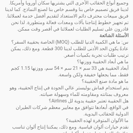
ع الحقائب الأخرى التي يشتريها سكان أوروبا وأمريكا.
 تصميم خاص بنا وقسم خاص بنا لصنع النماذج. كما لدينا
ت محترف دائم الاستعداد لتقديم أفضل خدمة لعملائنا.
طوط إنتاجنا بآلات ومعدات فعالة ومتطورة. لذا نحن
ى تسليم الطلبات لعملائنا في أقصر وقت ممكن.
شائعة
دنيا للطلب (MOQ) الخاصة بحقيبة السفر؟
عادةً يكون الحد الأدنى للطلب لدينا 300 قطعة. ومع ذلك، يمكن
ات تجربة بكميات أصغر.
 الحقيبة ووزنها؟
أبعاد الحقيبة هي 33 سم × 21 سم × 54 سم، ووزنها 1.15 كجم
جعلها خفيفة ولكن واسعة.
 صنع الحقيبة؟
م قماش بوليستر عالي الجودة في إنتاج الحقيبة، وهو
نته ومقاومته للماء وسهولة صيانته.
تبر حقيبة يدوية لل Airlines؟
 أبعادها تتوافق مع معايير معظم شركات الطيران
قائب اليدوية.
المتوفرة لهذه الحقيبة؟
ت ألوان قياسية. ومع ذلك، يمكننا إنتاج ألوان تناسب