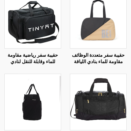
ر متعددة الوظائف
حقيبة سفر رياضية مقاومة
حقيبة س
ماء بنادي اللياقة
للماء وقابلة للنقل لنادي
للطي مق
دنية الكبيرة
اللياقة البدنية تناسب الرجال
اللياقة ال
والنساء