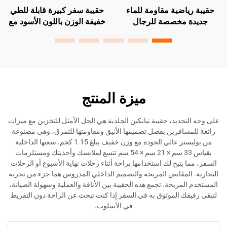
اضية مقاومة للماء
حقيبة سفر كبيرة قابلة للطي
شعار مخ
مخصصة للرجال
خفيفة الوزن باللون الأسود مع
كبيرة خف
متينة للاستخدام في
قسم تخزين ملابس جديد
مصنوعة من
اب الرياضية والسفر
وطبقة إضافية ورباط حذاء
الأمتع
وسحّاب
أس
ميزة المنتج
حديد، حقيبة تيانكين الجلدية هي الحل الأمثل للتخزين مع ميزات
افرين بفضل تصميمها الأنيق ومقاومتها للتمزق، وهي مصنوعة
من بوليستر عالي الجودة مع وزن خفيف يبلغ 1.15 كجم. سعتها الداخلية
بقياس 33 سم × 21 سم × 54 سم تتسع لملابسك وأحذيتك ومستلزمات
يتيح لك استخدامها براحة أثناء رحلات نهاية الأسبوع أو الرحلات
لمقابض المريحة والتصميم الداخلي المدروس هما جزء من تجربة
مريحة. تجمع هذه الحقيبة بين الأناقة والعملية وسهولة الصيانة،
ك الموثوق به في السفر إذا كنت تبحث عن الراحة دون التفريط
في الأسلوب.