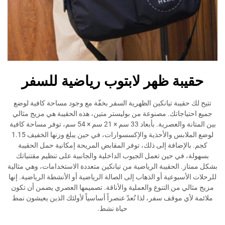
بة ظهر لابتوب رياضية للسفر
قيبة تيانكين الظهرية السفر بخفّة مع وجود مساحة كافية لوضع
اجاتك. مصنوعة من بوليستر متين، هذه الحقيبة هي مزيج مثالي
بين المتانة والعصرية. بأبعاد 33 سم × 21 سم × 54 سم، توفر مساحة كافية
لوضع الملابس والأحذية والإكسسوارات، في حين يبلغ وزنها الخفيف 1.15
إضافة إلى ذلك، توفر المقابض المريحة إمكانية حمل الحقيبة
في حين تعمل الجيوب الداخلية والجانبية على تنظيم مقتنياتك
 الحقيبة الرياضية من تيانكين متعددة الاستخدامات، وهي مثالية
بوعية أو الذهاب إلى الصالة الرياضية أو الأنشطة الرياضية. إنها
 من التنوع والعملية والأناقة. تصميمها العصري يضمن أن تكون
 موقف سفر، لذا تُعدّ عنصراً أساسياً لأولئك الذين يعيشون نمط
حياة نشط.