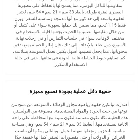
ومتها للتآكل اليومي، مما يسمح لها بالحفاظ على مظهرها
العصري لفترة طويلة. بأبعاد 33 سم × 21 سم × 54 سم، تُعتبر
ة واسعة إلى حد كبير مع أنها مدمجة ومناسبة للسفر. ويزن
فقط 1.15 كجم، مما يضمن لك حملها بسهولة سواء على كتفك أو
ال مقابضها. تصميمها الحديث يجعلها قابلة للاستخدام في
 الأوقات، سواء في جلسات التمارين أو في رحلات نهاية
، دون عناء. بالإضافة إلى ذلك، فإن إطار الحقيبة يمنع تدفق
ها، مما يجعل تنظيمها أسهل بكثير. تعمل السوستة بسلاسة،
اهم خيوط الخياطة عالية الجودة في متانتها، حتى في حالة
الاستخدام المتكرر.
حقيبة دفل عملية بجودة تصنيع مميزة
انكين حقيبة رياضية تتجاوز الوظائف المتوقعة من منتج من
ن حيث الجودة والمواد المستخدمة. مصنوعة من البوليستر،
قيبة تكاد تكون مصممة لتكون متينة مع المحافظة على راحة
الأناقة لمستخدميها. أبعادها 33 سم × 21 سم × 54 سم، وهي مساحة
 للتخزين وتجعلها سهلة الحمل، وبالتالي يمكنها أن تناسب
ن أو الدولاب أو حتى مقصورات السفر. كما أنها خفيفة جدًا