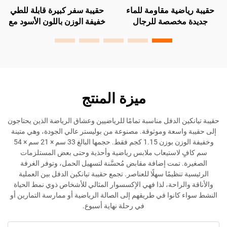
اضية مقاومة للماء
حقيبة سفر كبيرة قابلة للطي
شعار مخ
مخصصة للرجال
خفيفة الوزن باللون الأسود مع
كبيرة خف
متينة للاستخدام في
قسم تخزين ملابس جديد
مصنوعة من
اب الرياضية والسفر
وطبقة إضافية ورباط حذاء
الأمتع
وسحّاب
أس
ميزة المنتج
ن الدفل مناسبة تمامًا للرياضيين وعشاق الرياضة الذين يحتاجون
واسعة وموثوقة. مصنوعة من بوليستر عالي الجودة، وهي متينة
وخفيفة الوزن بوزن 1.15 كجم فقط. حجمها البالغ 33 سم × 21 سم × 54
 لاستيعاب ملابس رياضية وأحذية وحتى بعض المستلزمات
. تمت إضافة مقابض مُحسَّنة لتسهيل الحمل، وتوفر الغرفة
 تنظيمًا سهلًا للعناصر. تجمع حقيبة تيانكين الدفل بين العملية
والراحة، لذا فهي الإكسسوار المثالي للأشخاص ذوي نمط الحياة
كانوا في طريقهم إلى الصالة الرياضية أو ممارسة التمارين أو
في رحلة نهاية أسبوع.