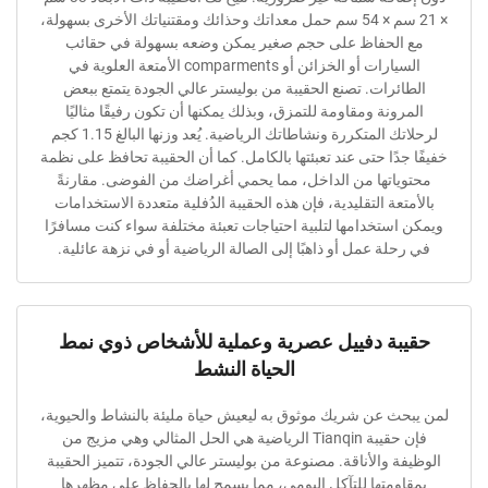
× 21 سم × 54 سم حمل معداتك وحذائك ومقتنياتك الأخرى بسهولة،
الحفاظ على حجم صغير يمكن وضعه بسهولة في حقائب
السيارات أو الخزائن أو comparments الأمتعة العلوية في
ئرات. تصنع الحقيبة من بوليستر عالي الجودة يتمتع ببعض
ونة ومقاومة للتمزق، وبذلك يمكنها أن تكون رفيقًا مثاليًا
لرحلاتك المتكررة ونشاطاتك الرياضية. يُعد وزنها البالغ 1.15 كجم
دًا حتى عند تعبئتها بالكامل. كما أن الحقيبة تحافظ على نظمة
اتها من الداخل، مما يحمي أغراضك من الفوضى. مقارنةً
عة التقليدية، فإن هذه الحقيبة الدُفلية متعددة الاستخدامات
ستخدامها لتلبية احتياجات تعبئة مختلفة سواء كنت مسافرًا
لة عمل أو ذاهبًا إلى الصالة الرياضية أو في نزهة عائلية.
ة دفييل عصرية وعملية للأشخاص ذوي نمط
الحياة النشط
ث عن شريك موثوق به ليعيش حياة مليئة بالنشاط والحيوية،
فإن حقيبة Tianqin الرياضية هي الحل المثالي وهي مزيج من
 والأناقة. مصنوعة من بوليستر عالي الجودة، تتميز الحقيبة
ومتها للتآكل اليومي، مما يسمح لها بالحفاظ على مظهرها