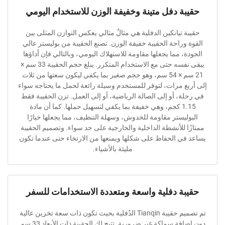
ة دفل متينة وخفيفة الوزن للاستخدام اليومي
تيانكين الدفلية هي مثالٌ مثالي يعكس التوازن المثلى بين
راحة الحقيبة خفيفة الوزن. تصنع الحقيبة من بوليستر عالي
 مما يجعلها مقاومة للاستهلاك اليومي، وبالتالي فإن أداؤها
يبقى نفسه حتى مع الاستخدام المتكرر. يبلغ حجم الحقيبة 33 سم ×
21 سم × 54 سم، وهو حجم صغير بما يكفي ليكون سعتها من ثلاث
 مرات، لتوفر للمستخدم وسيلة رائعة لحمل ما يحتاجه سواء
، أو إلى الصالة الرياضية، أو إلى العمل. تزن الحقيبة فقط
1.15 كجم، وهي خفيفة بما يكفي لتسهيل حملها. كما أن مادة
يستر مقاومة للخدوش، وسهلة التنظيف، مما يجعلها خيارًا
 للأنشطة الداخلية والخارجية على حد سواء. وتصميم الحقيبة
ي الحفاظ على شكلها ويمنعها من الارتخاء حتى عندما تكون
مليئة بالأشياء.
ة دفلية واسعة ومتعددة الاستخدامات للسفر
تم تصميم حقيبة Tianqin الدُفلية بحيث تكون ذات سعة تخزين عالية
دون إضافة سماكة غير ضرورية. تتيح لك الحقيبة ذات الأبعاد 33 سم