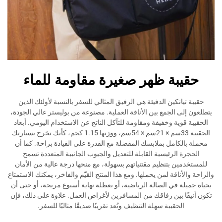
بة ظهر صغيرة مقاومة للماء
انكين الدفيئة هي الرفيق المثالي للسفر بالنسبة لأولئك الذين
 الجمع بين الأناقة العملية. مصنوعة من بوليستر عالي الجودة،
ية وخفيفة ومقاومة للتآكل الناتج عن الاستخدام اليومي. أبعاد
الحقيبة 33سم × 21سم × 54سم، ووزنها 1.15 كجم، كأنك تخرج بسيارتك
كامل بملابسك المفضلة مع القدرة على القيادة براحة. كما أن
 الرئيسية القابلة للتعديل والجيوب الجانبية المتعددة تسمح
ن بتنظيم مقتنياتهم بسهولة، مع منحها درجة عالية من الأمان
ناقة لمن يحملها. ومع هذا المنتج القيّم والفاخر، يمكنك الاستمتاع
ة في الصالة الرياضية، أو بعطلة نهاية أسبوع مريحة، أو حتى أن
ا بين رفاقك من المسافرين لأغراض العمل. علاوة على ذلك، فإن
لحقيبة سهلة التنظيف وتُعد تقريبًا صديقًا مثاليًا للسفر.