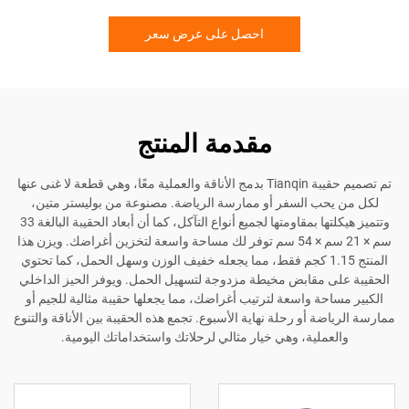
احصل على عرض سعر
مقدمة المنتج
تم تصميم حقيبة Tianqin بدمج الأناقة والعملية معًا، وهي قطعة لا غنى عنها
حب السفر أو ممارسة الرياضة. مصنوعة من بوليستر متين،
وتتميز هيكلتها بمقاومتها لجميع أنواع التآكل، كما أن أبعاد الحقيبة البالغة 33
سم × 21 سم × 54 سم توفر لك مساحة واسعة لتخزين أغراضك. ويزن هذا
المنتج 1.15 كجم فقط، مما يجعله خفيف الوزن وسهل الحمل، كما تحتوي
ى مقابض مخيطة مزدوجة لتسهيل الحمل. ويوفر الحيز الداخلي
احة واسعة لترتيب أغراضك، مما يجعلها حقيبة مثالية للجيم أو
ضة أو رحلة نهاية الأسبوع. تجمع هذه الحقيبة بين الأناقة والتنوع
عملية، وهي خيار مثالي لرحلاتك واستخداماتك اليومية.