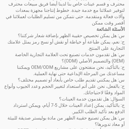
سم عينات خاص بنا لدينا أيضا فريق مبيعات محترف
ائنا مع خدمة جيدة. خطوط إنتاجنا مجهزة بمعدات
ة ومتقدمة. حتى نتمكن من تسليم الطلبات لعملائنا في
 ممكن
شائعة
ن تخصيص حقيبة الظهر بإضافة شعار شركتنا؟
كن طباعة أو خياطة أو نقش أو نسج رمز يمثل علامتك
ى المنتج.
مون خدمات تصنيع تحت العلامة التجارية الخاصة
ج: بالتأكيد، نحن منفتحون على مشاريع OEM/ODM ويمكننا
 المرحلة الإبداعية حتى نهاية العملية.
نني تقديم طلب خاص بأبعاد أو تصميم مختلف؟
 نحن على أتم استعداد لتغيير الحجم وعدد الجيوب وأنواع
ا لاحتياجاتك.
ل تقدمون خدمة العينات؟
ج: بالتأكيد، يمكن إعداد العينات خلال 5-7 أيام، ويمكن استرداد
أكيد الطلب الكبير.
 تصنيع حقيبة الظهر من مادة بوليستر صديقة للبيئة
ويرها؟