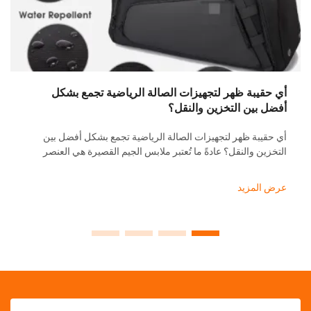
امتلاك ا
أسبوع، أ
يحدث فرق
الكمبيوت
عرض الم
كجزء من 
ة ظهر لتجهيزات الصالة الرياضية تجمع بشكل
ن التخزين والنقل؟
 ظهر لتجهيزات الصالة الرياضية تجمع بشكل أفضل بين
والنقل؟ عادةً ما تُعتبر ملابس الجيم القصيرة هي العنصر
الوحيد لنظام اللياقة، لكن عدد العناصر المتكررة في
ُظهر بوضوح أنها أكثر من ذلك بكثير. إن ...
زيد