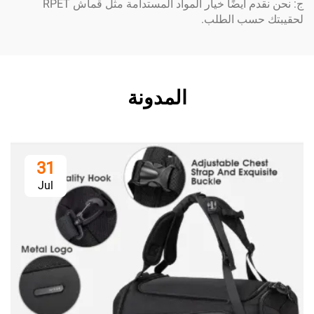
ج: نحن نقدم أيضًا خيار المواد المستدامة مثل قماش RPET
سب الطلب.
المدونة
31
Jul
ما هو أ
السفر؟