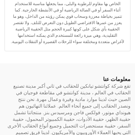
بها مقاوم للرطوبة والبلى، مما يجعلها مناسبة للاستخدام
السفر أو في الصالة الرياضية أو في الأنشطة الخارجية. كما
بخياطة معززة وسحاب قوي يمكن رؤيته من الداخل، وهو ما
ن عمرها الافتراضي الطويل دون التعرض للتلف. ولا تقتصر
بة بأي شكل على كونها كبيرة الحجم مثل الحقيبة الرياضية
ليدية، وهي ميزة رائعة للمستخدم الذي يمكنه استخدامها
تعددة ومختلفة سواء للرحلات القصيرة أو التنقلات اليومية.
عنا
وانتشو تيانكين للحقائب في ثاني أكبر مدينة تصنيع
 العالم ، مدينة كوانتشو في مقاطعة فوجيان في
لدينا موارد مادية وفيرة وعمال مهرة. نحن ننتج
ائب إلى جميع أنحاء العالم. عملائنا النهائيون هم
وتور، فولكس فاجن ومرسيدس بنز. منتجاتنا تشمل
ر، حقيبة الأدوات، حقيبة الكمبيوتر المحمول، حقيبة
يبة مستحضرات التجميل وجميع أنواع الحقائب الأخرى
العملاء الأوروبيون والأمريكيون. لدينا فريق تصميم