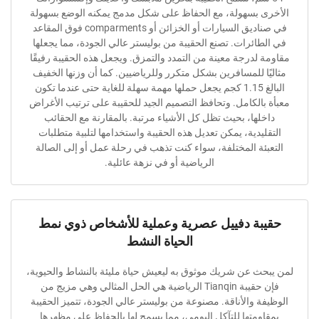
 بسهولة، مع الحفاظ على شكل مدمج يمكنه الوضع بسهولة
في صناديق السيارات أو الخزائن أو comparments فوق المقاعد
ائرات. تصنع الحقيبة من بوليستر عالي الجودة، مما يجعلها
لدرجة معينة من التمدد والتمزق. ويجعل هذه الحقيبة رفيقًا
ا للمسافرين بشكل متكرر وللرياضيين. كما أن وزنها الخفيف
البالغ 1.15 كجم يجعل حملها مهمة سهلة للغاية حتى عندما تكون
الكامل. وتحافظ التصميم الجيد للحقيبة على ترتيب الأغراض
ها، بحيث تظل كل الأشياء مرتبة. بالمقارنة مع الحقائب
يدية، يمكن تعديل هذه الحقيبة واستخدامها لتلبية متطلبات
ئة المختلفة، سواء كنت تذهب في رحلة عمل أو إلى الصالة
الرياضية أو في نزهة عائلية.
ة دفييل عصرية وعملية للأشخاص ذوي نمط
الحياة النشط
ث عن شريك موثوق به ليعيش حياة مليئة بالنشاط والحيوية،
فإن حقيبة Tianqin الرياضية هي الحل المثالي وهي مزيج من
 والأناقة. مصنوعة من بوليستر عالي الجودة، تتميز الحقيبة
ومتها للتآكل اليومي، مما يسمح لها بالحفاظ على مظهرها