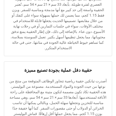
العصري لفترة طويلة. بأبعاد 33 سم × 21 سم × 54 سم، تُعتبر
ة واسعة إلى حد كبير مع أنها مدمجة ومناسبة للسفر. ويزن
فقط 1.15 كجم، مما يضمن لك حملها بسهولة سواء على كتفك أو
ال مقابضها. تصميمها الحديث يجعلها قابلة للاستخدام في
 الأوقات، سواء في جلسات التمارين أو في رحلات نهاية
، دون عناء. بالإضافة إلى ذلك، فإن إطار الحقيبة يمنع تدفق
ها، مما يجعل تنظيمها أسهل بكثير. تعمل السوستة بسلاسة،
اهم خيوط الخياطة عالية الجودة في متانتها، حتى في حالة
الاستخدام المتكرر.
حقيبة دفل عملية بجودة تصنيع مميزة
انكين حقيبة رياضية تتجاوز الوظائف المتوقعة من منتج من
ن حيث الجودة والمواد المستخدمة. مصنوعة من البوليستر،
قيبة تكاد تكون مصممة لتكون متينة مع المحافظة على راحة
الأناقة لمستخدميها. أبعادها 33 سم × 21 سم × 54 سم، وهي مساحة
 للتخزين وتجعلها سهلة الحمل، وبالتالي يمكنها أن تناسب
ن أو الدولاب أو حتى مقصورات السفر. كما أنها خفيفة جدًا
بوزن 1.15 كجم، مما يجعل حملها أقل إرهاقًا. قماش البوليستر