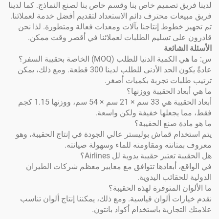
 تصميم خاص بنا وقسم خاص بنا لصنع النماذج. كما لدينا
ت محترف دائم الاستعداد لتقديم أفضل خدمة لعملائنا.
طوط إنتاجنا بآلات ومعدات فعالة ومتطورة. لذا نحن
ى تسليم الطلبات لعملائنا في أقصر وقت ممكن.
شائعة
دنيا للطلب (MOQ) الخاصة بحقيبة السفر؟
عادةً يكون الحد الأدنى للطلب لدينا 300 قطعة. ومع ذلك، يمكن
ات تجربة بكميات أصغر.
 الحقيبة ووزنها؟
أبعاد الحقيبة هي 33 سم × 21 سم × 54 سم، ووزنها 1.15 كجم
جعلها خفيفة ولكن واسعة.
 صنع الحقيبة؟
م قماش بوليستر عالي الجودة في إنتاج الحقيبة، وهو
نته ومقاومته للماء وسهولة صيانته.
تبر حقيبة يدوية لل Airlines؟
 أبعادها تتوافق مع معايير معظم شركات الطيران
قائب اليدوية.
المتوفرة لهذه الحقيبة؟
ت ألوان قياسية. ومع ذلك، يمكننا إنتاج ألوان تناسب
ارية باستخدام أكواد بانتون.