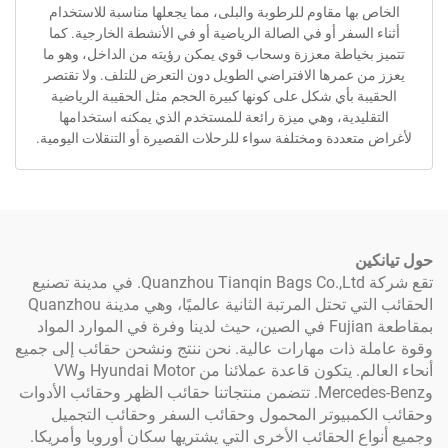
بها مقاوم للرطوبة والبلى، مما يجعلها مناسبة للاستخدام
السفر أو في الصالة الرياضية أو في الأنشطة الخارجية. كما
بخياطة معززة وسحاب قوي يمكن رؤيته من الداخل، وهو ما
ن عمرها الافتراضي الطويل دون التعرض للتلف. ولا تقتصر
بة بأي شكل على كونها كبيرة الحجم مثل الحقيبة الرياضية
ليدية، وهي ميزة رائعة للمستخدم الذي يمكنه استخدامها
تعددة ومختلفة سواء للرحلات القصيرة أو التنقلات اليومية.
ن
تقع شركة Quanzhou Tianqin Bags Co.,Ltd. في مدينة تصنيع
الحقائب التي تحتل المرتبة الثانية عالميًا، وهي مدينة Quanzhou
بمقاطعة Fujian في الصين، حيث لدينا وفرة في الموارد المواد
 ذات مهارات عالية. نحن ننتج ونشحن حقائب إلى جميع
أنحاء العالم. يتكون قاعدة عملائنا من Hyundai Motor وVW
وMercedes-Benz. تتضمن منتجاتنا حقائب الظهر وحقائب الأدوات
كمبيوتر المحمول وحقائب السفر وحقائب التجميل
ع الحقائب الأخرى التي يشتريها سكان أوروبا وأمريكا.