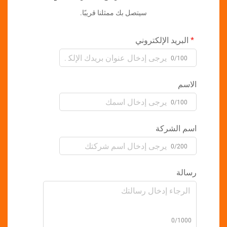
سيتصل بك ممثلنا قريبًا.
بريد الإلكتروني
0/10
سم
0/10
 الشركة
0/20
لة
0/10