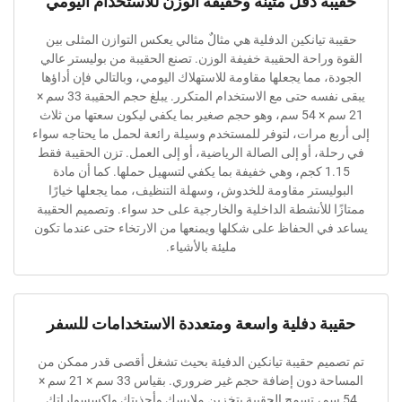
ة دفل متينة وخفيفة الوزن للاستخدام اليومي
تيانكين الدفلية هي مثالٌ مثالي يعكس التوازن المثلى بين
راحة الحقيبة خفيفة الوزن. تصنع الحقيبة من بوليستر عالي
 مما يجعلها مقاومة للاستهلاك اليومي، وبالتالي فإن أداؤها
يبقى نفسه حتى مع الاستخدام المتكرر. يبلغ حجم الحقيبة 33 سم ×
21 سم × 54 سم، وهو حجم صغير بما يكفي ليكون سعتها من ثلاث
 مرات، لتوفر للمستخدم وسيلة رائعة لحمل ما يحتاجه سواء
، أو إلى الصالة الرياضية، أو إلى العمل. تزن الحقيبة فقط
1.15 كجم، وهي خفيفة بما يكفي لتسهيل حملها. كما أن مادة
يستر مقاومة للخدوش، وسهلة التنظيف، مما يجعلها خيارًا
 للأنشطة الداخلية والخارجية على حد سواء. وتصميم الحقيبة
ي الحفاظ على شكلها ويمنعها من الارتخاء حتى عندما تكون
مليئة بالأشياء.
ة دفلية واسعة ومتعددة الاستخدامات للسفر
يم حقيبة تيانكين الدفيئة بحيث تشغل أقصى قدر ممكن من
المساحة دون إضافة حجم غير ضروري. بقياس 33 سم × 21 سم ×
سم، تسمح الحقيبة بتخزين ملابسك وأحذيتك وإكسسواراتك