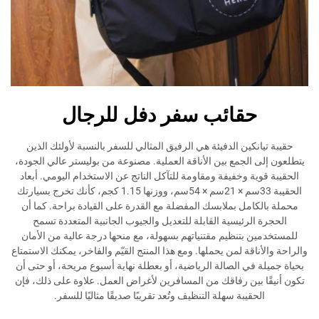
حقائب سفر دفل للرجال
انكين الدفيئة هي الرفيق المثالي للسفر بالنسبة لأولئك الذين
 الجمع بين الأناقة العملية. مصنوعة من بوليستر عالي الجودة،
ية وخفيفة ومقاومة للتآكل الناتج عن الاستخدام اليومي. أبعاد
الحقيبة 33سم × 21سم × 54سم، ووزنها 1.15 كجم، كأنك تخرج بسيارتك
كامل بملابسك المفضلة مع القدرة على القيادة براحة. كما أن
 الرئيسية القابلة للتعديل والجيوب الجانبية المتعددة تسمح
ن بتنظيم مقتنياتهم بسهولة، مع منحها درجة عالية من الأمان
ناقة لمن يحملها. ومع هذا المنتج القيّم والفاخر، يمكنك الاستمتاع
ة في الصالة الرياضية، أو بعطلة نهاية أسبوع مريحة، أو حتى أن
ا بين رفاقك من المسافرين لأغراض العمل. علاوة على ذلك، فإن
لحقيبة سهلة التنظيف وتُعد تقريبًا صديقًا مثاليًا للسفر.