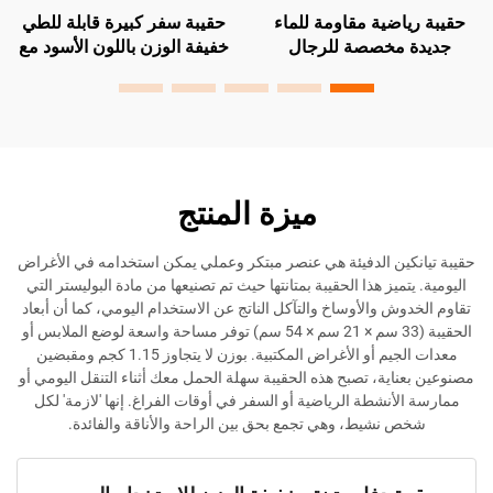
اضية مقاومة للماء
حقيبة سفر كبيرة قابلة للطي
شعار مخ
مخصصة للرجال
خفيفة الوزن باللون الأسود مع
كبيرة خف
متينة للاستخدام في
قسم تخزين ملابس جديد
مصنوعة من
اب الرياضية والسفر
وطبقة إضافية ورباط حذاء
الأمتع
وسحّاب
أس
ميزة المنتج
ين الدفيئة هي عنصر مبتكر وعملي يمكن استخدامه في الأغراض
ميز هذا الحقيبة بمتانتها حيث تم تصنيعها من مادة البوليستر التي
ش والأوساخ والتآكل الناتج عن الاستخدام اليومي، كما أن أبعاد
الحقيبة (33 سم × 21 سم × 54 سم) توفر مساحة واسعة لوضع الملابس أو
معدات الجيم أو الأغراض المكتبية. بوزن لا يتجاوز 1.15 كجم ومقبضين
اية، تصبح هذه الحقيبة سهلة الحمل معك أثناء التنقل اليومي أو
أنشطة الرياضية أو السفر في أوقات الفراغ. إنها 'لازمة' لكل
 نشيط، وهي تجمع بحق بين الراحة والأناقة والفائدة.