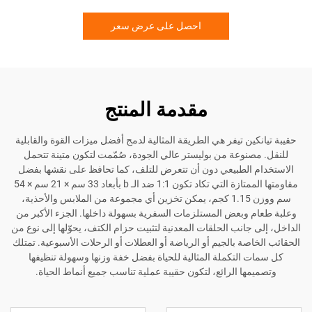
احصل على عرض سعر
مقدمة المنتج
ين تيفر هي الطريقة المثالية لدمج أفضل ميزات القوة والقابلية
صنوعة من بوليستر عالي الجودة، صُمّمت لتكون متينة تتحمل
 الطبيعي دون أن تتعرض للتلف، كما تحافظ على نقشها بفضل
مقاومتها الممتازة التي تكاد تكون 1:1 ضد الـ b بأبعاد 33 سم × 21 سم × 54
سم ووزن 1.15 كجم، يمكن تخزين أي مجموعة من الملابس والأحذية،
 وبعض المستلزمات السفرية بسهولة داخلها. الجزء الأكبر من
 جانب الحلقات المعدنية لتثبيت حزام الكتف، يحوّلها إلى نوع من
اصة بالجيم أو الرياضة أو العطلات أو الرحلات الأسبوعية. تمتلك
 التكملة المثالية للحياة بفضل خفة وزنها وسهولة تنظيفها
مها الرائع، لتكون حقيبة عملية تناسب جميع أنماط الحياة.