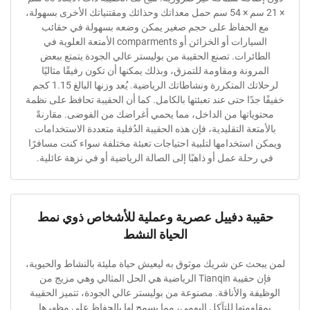
× 21 سم × 54 سم حمل معداتك وحذائك ومقتنياتك الأخرى بسهولة،
الحفاظ على حجم صغير يمكن وضعه بسهولة في حقائب
السيارات أو الخزائن أو comparments الأمتعة العلوية في
ئرات. تصنع الحقيبة من بوليستر عالي الجودة يتمتع ببعض
ونة ومقاومة للتمزق، وبذلك يمكنها أن تكون رفيقًا مثاليًا
لرحلاتك المتكررة ونشاطاتك الرياضية. يُعد وزنها البالغ 1.15 كجم
دًا حتى عند تعبئتها بالكامل. كما أن الحقيبة تحافظ على نظمة
اتها من الداخل، مما يحمي أغراضك من الفوضى. مقارنةً
عة التقليدية، فإن هذه الحقيبة الدُفلية متعددة الاستخدامات
ستخدامها لتلبية احتياجات تعبئة مختلفة سواء كنت مسافرًا
لة عمل أو ذاهبًا إلى الصالة الرياضية أو في نزهة عائلية.
ة دفييل عصرية وعملية للأشخاص ذوي نمط
الحياة النشط
ث عن شريك موثوق به ليعيش حياة مليئة بالنشاط والحيوية،
فإن حقيبة Tianqin الرياضية هي الحل المثالي وهي مزيج من
 والأناقة. مصنوعة من بوليستر عالي الجودة، تتميز الحقيبة
ومتها للتآكل اليومي، مما يسمح لها بالحفاظ على مظهرها