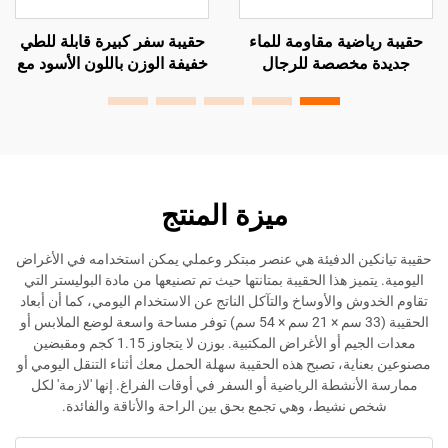
اضية مقاومة للماء
حقيبة سفر كبيرة قابلة للطي
شعار مخ
مخصصة للرجال
خفيفة الوزن باللون الأسود مع
كبيرة خف
متينة للاستخدام في
قسم تخزين ملابس جديد
مصنوعة من
اب الرياضية والسفر
وطبقة إضافية ورباط حذاء
الأمتع
وسحّاب
أس
ميزة المنتج
ين الدفيئة هي عنصر مبتكر وعملي يمكن استخدامه في الأغراض
ميز هذا الحقيبة بمتانتها حيث تم تصنيعها من مادة البوليستر التي
ش والأوساخ والتآكل الناتج عن الاستخدام اليومي، كما أن أبعاد
الحقيبة (33 سم × 21 سم × 54 سم) توفر مساحة واسعة لوضع الملابس أو
معدات الجيم أو الأغراض المكتبية. بوزن لا يتجاوز 1.15 كجم ومقبضين
اية، تصبح هذه الحقيبة سهلة الحمل معك أثناء التنقل اليومي أو
أنشطة الرياضية أو السفر في أوقات الفراغ. إنها 'لازمة' لكل
 نشيط، وهي تجمع بحق بين الراحة والأناقة والفائدة.