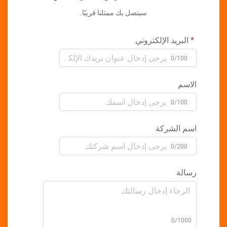
سيتصل بك ممثلنا قريبًا.
بريد الإلكتروني
0/10
سم
0/10
 الشركة
0/20
لة
0/10