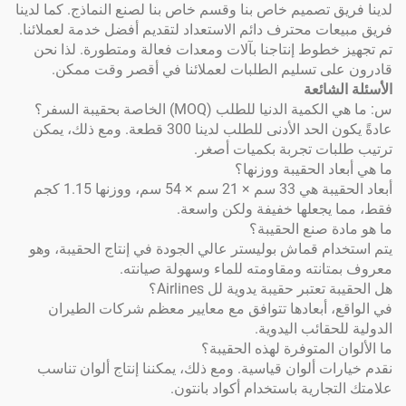
 تصميم خاص بنا وقسم خاص بنا لصنع النماذج. كما لدينا
ت محترف دائم الاستعداد لتقديم أفضل خدمة لعملائنا.
طوط إنتاجنا بآلات ومعدات فعالة ومتطورة. لذا نحن
ى تسليم الطلبات لعملائنا في أقصر وقت ممكن.
شائعة
دنيا للطلب (MOQ) الخاصة بحقيبة السفر؟
عادةً يكون الحد الأدنى للطلب لدينا 300 قطعة. ومع ذلك، يمكن
ات تجربة بكميات أصغر.
 الحقيبة ووزنها؟
أبعاد الحقيبة هي 33 سم × 21 سم × 54 سم، ووزنها 1.15 كجم
جعلها خفيفة ولكن واسعة.
 صنع الحقيبة؟
م قماش بوليستر عالي الجودة في إنتاج الحقيبة، وهو
نته ومقاومته للماء وسهولة صيانته.
تبر حقيبة يدوية لل Airlines؟
 أبعادها تتوافق مع معايير معظم شركات الطيران
قائب اليدوية.
المتوفرة لهذه الحقيبة؟
ت ألوان قياسية. ومع ذلك، يمكننا إنتاج ألوان تناسب
ارية باستخدام أكواد بانتون.