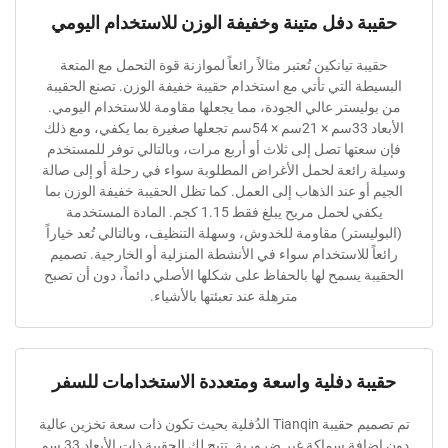
ة دفل متينة وخفيفة الوزن للاستخدام اليومي
ة تيانكين تُعتبر مثالاً رائعاً لموازنة قوة التحمل مع المتعة
ة التي تأتي مع استخدام حقيبة خفيفة الوزن. تصنع الحقيبة
يستر عالي الجودة، مما يجعلها مقاومة للاستخدام اليومي.
الأبعاد 33سم × 21سم × 54سم تجعلها صغيرة بما يكفي، ومع ذلك
تها تصل إلى ثلاث أو أربع مرات، وبالتالي توفر للمستخدم
ائعة لحمل الأغراض المطلوبة سواء في رحلة أو إلى صالة
و عند الذهاب إلى العمل. كما تظل الحقيبة خفيفة الوزن بما
يكفي لحمل مريح يبلغ فقط 1.15 كجم. المادة المستخدمة
يستر) مقاومة للخدوش، وسهلة التنظيف، وبالتالي تُعد خياراً
 للاستخدام سواء في الأنشطة المنزلية أو الخارجية. تصميم
 يسمح لها بالحفاظ على شكلها الأصلي دائماً، دون أن تصبح
مترهلة عند تعبئتها بالأشياء.
ة دفلية واسعة ومتعددة الاستخدامات للسفر
تم تصميم حقيبة Tianqin الدُفلية بحيث تكون ذات سعة تخزين عالية
دون إضافة سماكة غير ضرورية. تتيح لك الحقيبة ذات الأبعاد 33 سم