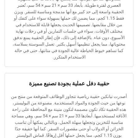
العصري لفترة طويلة. بأبعاد 33 سم × 21 سم × 54 سم، تُعتبر
ة واسعة إلى حد كبير مع أنها مدمجة ومناسبة للسفر. ويزن
فقط 1.15 كجم، مما يضمن لك حملها بسهولة سواء على كتفك أو
ال مقابضها. تصميمها الحديث يجعلها قابلة للاستخدام في
 الأوقات، سواء في جلسات التمارين أو في رحلات نهاية
، دون عناء. بالإضافة إلى ذلك، فإن إطار الحقيبة يمنع تدفق
ها، مما يجعل تنظيمها أسهل بكثير. تعمل السوستة بسلاسة،
اهم خيوط الخياطة عالية الجودة في متانتها، حتى في حالة
الاستخدام المتكرر.
حقيبة دفل عملية بجودة تصنيع مميزة
انكين حقيبة رياضية تتجاوز الوظائف المتوقعة من منتج من
ن حيث الجودة والمواد المستخدمة. مصنوعة من البوليستر،
قيبة تكاد تكون مصممة لتكون متينة مع المحافظة على راحة
الأناقة لمستخدميها. أبعادها 33 سم × 21 سم × 54 سم، وهي مساحة
 للتخزين وتجعلها سهلة الحمل، وبالتالي يمكنها أن تناسب
ن أو الدولاب أو حتى مقصورات السفر. كما أنها خفيفة جدًا
بوزن 1.15 كجم، مما يجعل حملها أقل إرهاقًا. قماش البوليستر