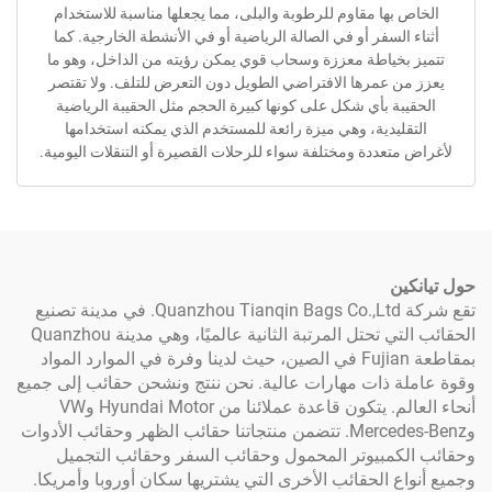
بها مقاوم للرطوبة والبلى، مما يجعلها مناسبة للاستخدام
السفر أو في الصالة الرياضية أو في الأنشطة الخارجية. كما
بخياطة معززة وسحاب قوي يمكن رؤيته من الداخل، وهو ما
ن عمرها الافتراضي الطويل دون التعرض للتلف. ولا تقتصر
بة بأي شكل على كونها كبيرة الحجم مثل الحقيبة الرياضية
ليدية، وهي ميزة رائعة للمستخدم الذي يمكنه استخدامها
تعددة ومختلفة سواء للرحلات القصيرة أو التنقلات اليومية.
ن
تقع شركة Quanzhou Tianqin Bags Co.,Ltd. في مدينة تصنيع
الحقائب التي تحتل المرتبة الثانية عالميًا، وهي مدينة Quanzhou
بمقاطعة Fujian في الصين، حيث لدينا وفرة في الموارد المواد
 ذات مهارات عالية. نحن ننتج ونشحن حقائب إلى جميع
أنحاء العالم. يتكون قاعدة عملائنا من Hyundai Motor وVW
وMercedes-Benz. تتضمن منتجاتنا حقائب الظهر وحقائب الأدوات
كمبيوتر المحمول وحقائب السفر وحقائب التجميل
ع الحقائب الأخرى التي يشتريها سكان أوروبا وأمريكا.