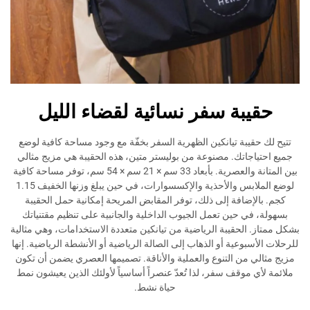
بة سفر نسائية لقضاء الليل
قيبة تيانكين الظهرية السفر بخفّة مع وجود مساحة كافية لوضع
اجاتك. مصنوعة من بوليستر متين، هذه الحقيبة هي مزيج مثالي
بين المتانة والعصرية. بأبعاد 33 سم × 21 سم × 54 سم، توفر مساحة كافية
لوضع الملابس والأحذية والإكسسوارات، في حين يبلغ وزنها الخفيف 1.15
إضافة إلى ذلك، توفر المقابض المريحة إمكانية حمل الحقيبة
في حين تعمل الجيوب الداخلية والجانبية على تنظيم مقتنياتك
 الحقيبة الرياضية من تيانكين متعددة الاستخدامات، وهي مثالية
بوعية أو الذهاب إلى الصالة الرياضية أو الأنشطة الرياضية. إنها
 من التنوع والعملية والأناقة. تصميمها العصري يضمن أن تكون
 موقف سفر، لذا تُعدّ عنصراً أساسياً لأولئك الذين يعيشون نمط
حياة نشط.