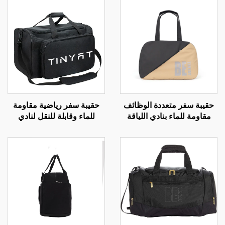
ر متعددة الوظائف
حقيبة سفر رياضية مقاومة
حقيبة س
ماء بنادي اللياقة
للماء وقابلة للنقل لنادي
للطي مق
دنية الكبيرة
اللياقة البدنية تناسب الرجال
اللياقة ال
والنساء