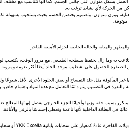
ع الحمل بشكل متوازن على جانبي الجسم. كما أنها تتناسب مع مختلف أن
مكن من الحركة لأي نشاط ترغب به.
اية، ووزن متوازن، وتصميم يحتضن الجسم بحيث يستجيب بسهولة لكل 
موثوقة.
لمظهر والمتانة والحالة الخاصة لحزام الأمتعة الفاخر.
تلاعب به وما زال يحتفظ بسطحه الطبيعي. مع مرور الوقت، يكتسب لونًا دا
ريق الصنفرة للحصول على تشطيب موحد. الجلد أيضًا أكثر نعومة ومرونة 
ها غير المألوفة مثل جلد التمساح أو بعض الجلود الأخرى الأقل شيوعًا و
ة والندرة في التصميم. يتم دائمًا التعامل مع هذه المواد باهتمام خاص،
متكرر بسبب خفة وزنها وأحيانًا للجزء الخارجي بفضل إنهائها المعالج ضد
 غالبًا في البطانة الداخلية لأنها ناعمة وتعطي إحساسًا بالرقى والأناقة.
ً كمعيار على سحابات يابانية YKK Excella أو سحابات إيطالية RiRi.