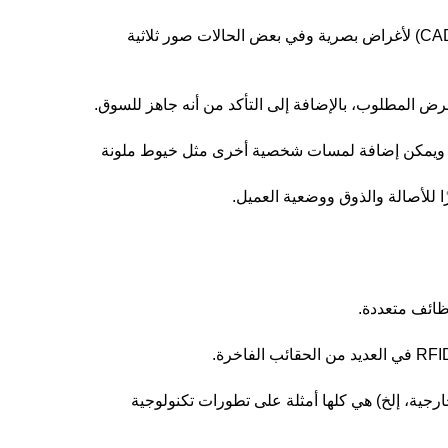
يستخدم متخصصو المنتجات صورًا مولدة بواسطة الحاسوب تم إنشاؤها باستخدام برامج التصميم بمساعدة الحاسوب (CAD) لأغراض بصرية وفي بعض الحالات صور ثلاثية
غرض المطلوب، بالإضافة إلى التأكد من أنه جاهز للسوق.
طريز، ويمكن إضافة لمسات شخصية أخرى مثل خيوط ملونة
ا للأصالة والذوق ووضعية العميل.
ظائف متعددة.
ات مختلفة يمكن استخدامها لتخزين أنواعاً مختلفة من الإلكترونيات (مثل شواحن الهواتف، وأقراص TB الخارجية، إلخ) هي كلها أمثلة على تطورات تكنولوجية