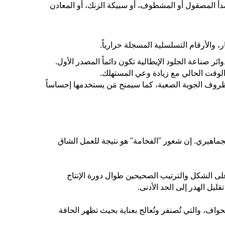
صدأ المصقول أو المشطوف، أو سبيكة الزنك، أو المعادن
 والأرقام التسلسلية المسجلة حرارياً.
ئر صناعة الجلود الإيطالية تكون دائماً المصدر الأول.
الوقت الحالي مع زيادة وعي المستهلك.
الظروف الجوية الصعبة، كما سيمنح مَن يستخدمها إحساساً
لجماهيري. إن شعور "الفخامة" هو نتيجة للعمل الشاق
البًا قوالب أو أنماط تم إنشاؤها بواسطة برامج CAD لضمان الحصول على الشكل والترتيب الصحيحين طوال دورة الإنتاج
يل الهدر إلى الحد الأدنى.
اف، والتي تُصنفر وتُعالج بعناية بحيث تظهر الحافة