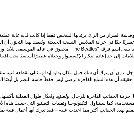
ديمة الطراز من الزيّ، يرتديها الشخص فقط إذا كانت لديه غاية عملي
 عصريًا جدًا في خزانة الملابس: النسخة الحديثة. ويُقصد بهذا التحوّل أن
ضرورة لا غنى عنها في العالم الرجالي، تمامًا كما يبقى اسم فرقة "les
علامات إلى حد إعادة ابتكار الإكسسوار وجعلاه عنصرًا أساسيًا يجب اقتن
للرجل، دون أن يترك أي شك حول مكان بداية إبداعٍ مثالي لقطعة فنية مت
قيقة أن هذه السلع الفاخرة ترضي ليس فقط حاسة البصر بل أيضًا الح
حزمة الحقائب الفاخرة للرجال، وتُصنع، وتُعدَّل طوال العملية بأكمله
ستخدمة، كما سنتناول التكنولوجيا وتقنيات التصنيع التي جعلت هذه ال
م لهذه الحقائب أكثر مما اعتدت عليه – فقد تدرك أنها أعمال فنية يمك