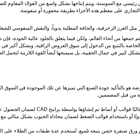
لاق رئيسي مع السوستة، ويتم إنتاجها بشكل واسع من الفولاذ المقاوم لل
 التجاري على معظم هذه الأجزاء بطريقة محفورة أو منفوسة.
ل الغرز الزخرفية، والحافة المطلية يدوياً، والنقش المنفوسي للشعار،
 جمعها من أنحاء العالم، ولكن فيما يتعلق بالجلود عالية الجودة، فإن دوا
الخاصة بالتتبع من الدخول إلى سوق العروض الراقية، وبشكل أكبر في 
 بشكل كبير في جمال الحقيبة، بل سيمنحها أيضاً القوة اللازمة لتحمل 
ضة هو بالتأكيد جودة الصنع التي تميزها عن تلك الموجودة في السوق ا
يرة من قبل المصممين.
لقطع وت shaping الجلد، يستخدم المصممون غ
ويًا أو باستخدام قوالب الضغط لضمان محاذاة الحبوب بشكل مثالي مع تقل
م ورق صنفرة خشن يتبعه تلميع. تُستخدم عدة طبقات من الطلاء على الحو