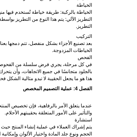
الخياطة
الخياطة بالركبة: طريقة خياطة تُستخدم فيها م
التطريز الآلي: يتم هذا النوع من التطريز بواس
التطريز.
التركيب
بعد تصنيع الأجزاء بشكل منفصل، تتم دمجها بعناية
الخياطات المزدوجة.
الفحص
في كل مرحلة، يجري فرض سلسلة من الفحوصات ال
بالجلود متجانسًا في جميع الاتجاهات، وأن يتحرك
هذا هو ما يجعل الحقيبة لا تبدو مثالية الشكل فح
الفصل 4: عملية التصميم المخصص
عندما يتعلق الأمر بالرفاهية، فإن تخصيص المن
والتأثير على الأمور المتعلقة بحقيبتهم الأحلام.
استشارة
يتم إشراك العملاء في عملية إنشاء المنتج حي
الحجم ونوع جلد المادة واختيار الألوان وإمكانية استخد