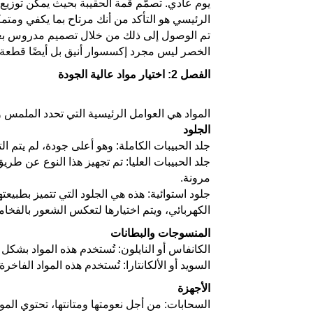
يوم عادي. تصمَّم قمة الحقيبة بحيث يمكن توزي
الرئيسي هو التأكد من أنك مرتاح بما يكفي ومت
تم الوصول إلى ذلك من خلال تصميم مدروس بعن
الخصر ليس مجرد إكسسوار أنيق بل أيضًا قطعة 
الفصل 2: اختيار مواد عالية الجودة
المواد هي العوامل الرئيسية التي تحدد الملمس وا
الجلود
جلد الحبيبات الكاملة: وهو أعلى جودة، لم يتم ال
جلد الحبيبات العليا: تم تجهيز هذا النوع عن ط
مرونة.
جلود استوائية: هذه هي الجلود التي تتميز بطبيعت
الكهربائي، ويتم اختيارها لتعكس الشعور بالفخام
المنسوجات والبطانات
الكانفاس أو النايلون: تُستخدم هذه المواد بشكل 
السويد أو الألكانتارا: تُستخدم هذه المواد الفاخرة
الأجهزة
السحابات: من أجل نعومتها ومتانتها، تحتوي الموديلات الفاخرة عادة