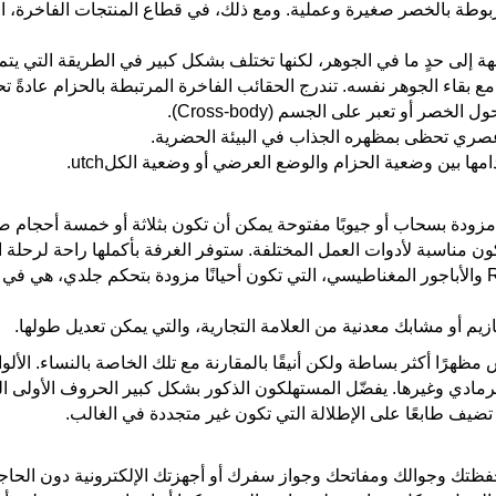
طة بالخصر صغيرة وعملية. ومع ذلك، في قطاع المنتجات الفاخرة، التصم
ة إلى حدٍ ما في الجوهر، لكنها تختلف بشكل كبير في الطريقة التي يتم ب
ع بقاء الجوهر نفسه. تندرج الحقائب الفاخرة المرتبطة بالحزام عادةً تح
لخصر أو تعبر على الجسم (Cross-body).
امها بين وضعية الحزام والوضع العرضي أو وضعية الكلutch.
زودة بسحاب أو جيوبًا مفتوحة يمكن أن تكون بثلاثة أو خمسة أحجام 
مناسبة لأدوات العمل المختلفة. ستوفر الغرفة بأكملها راحة لرحلة الع
الأقفال: أنواع السوستة من علامات YKK و RiRi والأباجور المغناطيسي، التي تكون أحيانًا مزودة
بازيم أو مشابك معدنية من العلامة التجارية، والتي يمكن تعديل طولها.
مظهرًا أكثر بساطة ولكن أنيقًا بالمقارنة مع تلك الخاصة بالنساء. الأ
لرمادي وغيرها. يفضّل المستهلكون الذكور بشكل كبير الحروف الأولى ال
ضيف طابعًا على الإطلالة التي تكون غير متجددة في الغالب.
فظتك وجوالك ومفاتحك وجواز سفرك أو أجهزتك الإلكترونية دون الحاجة