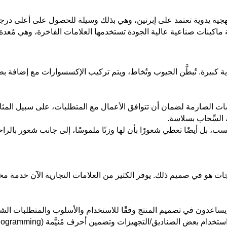
نهجية يدوية تعتمد على إبرتين، وهي بذلك وسيلة للحصول على أعلى درج
طة ماكينات صناعية عالية الجودة تستخدمها العلامات الفاخرة، وهي مُ
 كبيرة. تُبطَّن الجيوب وتُخاط، ويتم تركيب الإكسسوارات مع إضافة بطانا
صارمة لضمان أن تتوافق الأعمال مع المتطلبات، على سبيل المثال: 
 السِّحاب بسلاسة.
سب، بل أيضًا تعطي شعورًا بأن لها وزنًا ملموسًا، إلى جانب شعور بالراحة
تجات هو في صميم ذلك. يوفر الكثير من العلامات التجارية الآن خدمة
ث يساعدون في تصميم المنتج وفقًا للاستخدام والأسلوب والمتطلبات 
ام بعض الصناديق/التجهيزات وتضمين أحرف مُنيَّمة (Monogramming).