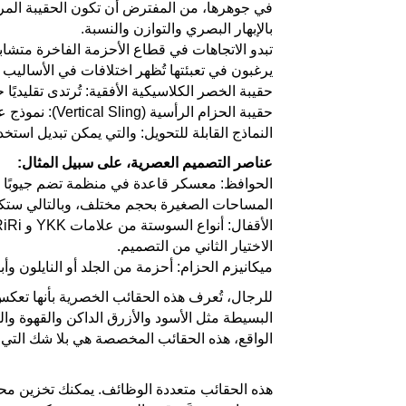
في جوهرها، من المفترض أن تكون الحقيبة المربو
بالإبهار البصري والتوازن والنسبة.
تبدو الاتجاهات في قطاع الأحزمة الفاخرة متشابه
يرغبون في تعبئتها تُظهر اختلافات في الأساليب م
حقيبة الخصر الكلاسيكية الأفقية: تُرتدى تقليديًا حول ا
حقيبة الحزام الرأسية (Vertical Sling): نموذج عصري تحظى بمظهره الجذاب في البيئة الحضرية.
النماذج القابلة للتحويل: والتي يمكن تبديل استخد
عناصر التصميم العصرية، على سبيل المثال:
الحوافظ: معسكر قاعدة في منظمة تضم جيوبًا م
المساحات الصغيرة بحجم مختلف، وبالتالي ستكون 
الاختيار الثاني من التصميم.
ميكانيزم الحزام: أحزمة من الجلد أو النايلون وأ
للرجال، تُعرف هذه الحقائب الخصرية بأنها تعكس 
البسيطة مثل الأسود والأزرق الداكن والقهوة وا
الواقع، هذه الحقائب المخصصة هي بلا شك التي ت
هذه الحقائب متعددة الوظائف. يمكنك تخزين مح