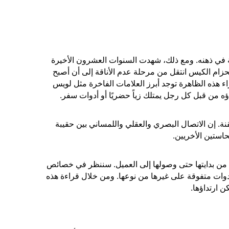
ة في ذهنه. ومع ذلك، شهدت السنوات العشرون الأخيرة
 الحزام الكيس انتقل من مرحلة عدم الأناقة إلى أن أصبح
The Beat" محفورًا في عالم الموسيقى للأبد. وراء هذه الظاهرة توجد أبرز العلامات الفاخرة مثل لويس
اؤه من قبل كل رجل يمتلك زياً حضريًا أو أدوات سفر.
قنة. إن الاتصال البصري والعقلي واللمساني بين حقيبة
استين الأخريين.
ا، من بدايتها حتى وصولها إلى العميل. سننظر في خصائص
أدوات متفوقة على غيرها من نوعها. ومن خلال قراءة هذه
ن ارتداؤها.