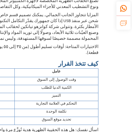
تُصنَّع الحقائب الظهرية المخصصة لأجهزة الكمبيوتر ال
ونوع التشطيب المعدني للأجزاء الميكانيكية، وكل التفاصي
المزايا تتجاوز الجانب الجمالي. يمكنك تصميم قسم خاص 
شحن عبر منفذ USB إذا كان جمهورك يقدّر ا
الأمطار بكثرة. وتتولى شركة كوانزهو تيانكين لحقائب ال
وصنع العيّنات ثلاثية الأبعاد، وصولًا إلى توريد المواد 
المحمولة مصممة خصيصًا لسوقها المستهدفة، وليس نموذجً
قطعة).
كيف تتخذ القرار
عامل
وقت الوصول إلى السوق
الكمية الدنيا للطلب
التميز
التحكم في العلامة التجارية
تكلفة الوحدة
تحديد موقع السوق
اسأل نفسك: هل هذه الحقيبة الظهرية هدية تُوزَّع مرة واحدة