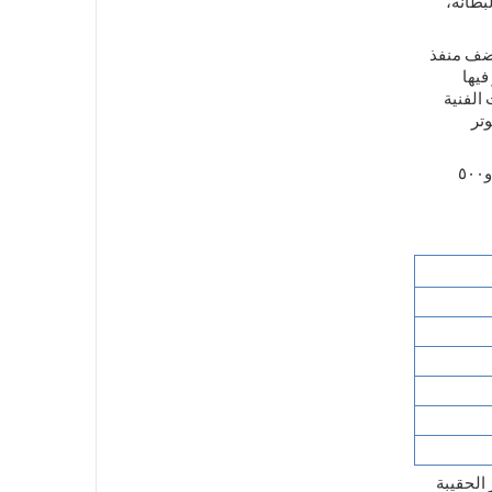
بطانة،
أضف منفذ
فيها
الفنية
وتر
الاختيارات المتاحة: أوقات تسليم أطول (من ٣٥ إلى ٥٥ يومًا)، وتكاليف تطوير أعلى، وكميات طلب أولية أكبر (عادةً ما تتراوح بين ٣٠٠ و٥٠٠
 الحقيبة