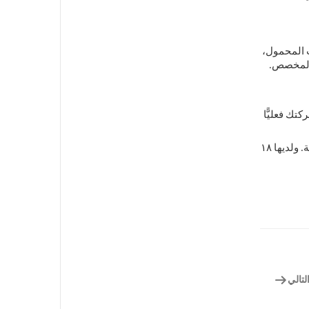
ب المحمول،
 المخصص.
تك فعليًّا
*توفِّر شركة TINYAT حقائب ظهر للكمبيوتر المحمول جاهزةً وشبه مخصصةً ومخصصةً بالكامل للعلامات التجارية في أكثر من ١٥٠ دولة. ولديها ١٨
لتالي