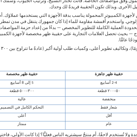
محمول وفق مواصفاتك الخاصة. فأنت تختار النسيج، وترتيب الجيوب، وسمك ال
ل الأخرى. وبذلك تكون الحقيبة فريدةً لك وحدك.
لأجهزة الكمبيوتر المحمولة يناسب بدقة الأجهزة التي يستخدمها عملاؤك. 
لتكامل التكنولوجي. واستخدم أقمشة مقاومة للماء إذا كان جمهورك يتنقل في مدن تمطر 
محدودة العملية الكاملة للتطوير المخصص — بدءًا من إعداد حزمة المواصفات 
والإنتاج — بحيث تحصل العلامات التجارية على حقيبة ظهر مخصصة لأجهزة الكمبي
ا عامًّا.
حقيبة ظهر جاهزة
حقيبة ظهر مخصصة
2-4 أسابيع
5 إلى 8 أسابيع
٥٠–٢٠٠ قطعة
٣٠٠–٥٠٠ قطعة
منخفضة
عالية
شعار فقط
التحكم الكامل في التصميم
أقل
أعلى
عام
ممتاز
 ولا تُستخدم لاحقًا، أم منتجٌ سيشتريه الناس فعليًّا؟ إذا كانت الأولى، فاختر