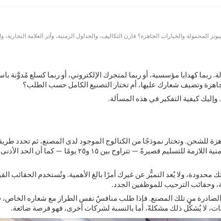
ر المحمولة والخيارات الجاهزة؟ قارن التكاليف، والجداول الزمنية، وأثر العلامة التجارية، وا
ربما كهدايا مؤسسية، أو ربما لمتجرك الإلكتروني، أو ربما كسلع مُدوَّنة با
 جاهزة وتضيف شعارك عليها، أم تختار التصنيع الكامل حسب الطلب؟
إليك كيفية التفكير في هذه المسألة.
زة للشحن. وتختار نموذجًا من الكتالوج الموجود لدى المصنع، ثم تحدد طري
شعارك، وبعد ذلك تُرسل طلبك. وعادةً ما تكون المدة الزمنية اللازمة للتسليم قصيرةً — تتراوح بين ١٥ و٢٥ يومًا —
حدودة، ولا يُعد التميُّز عن غيرك أمرًا بالغ الأهمية. وتُستخدم الحقائب القي
ة، وحقائب الترحيب للموظفين الجدد.
ى الصادرة من تلك المصنع. فإذا طلب منافسٌ نفس الطراز مع شعاره الخاص، 
ات، لا يُشكِّل ذلك مشكلةً، أما بالنسبة لشركات أخرى، فهو فرصة ضائعة.