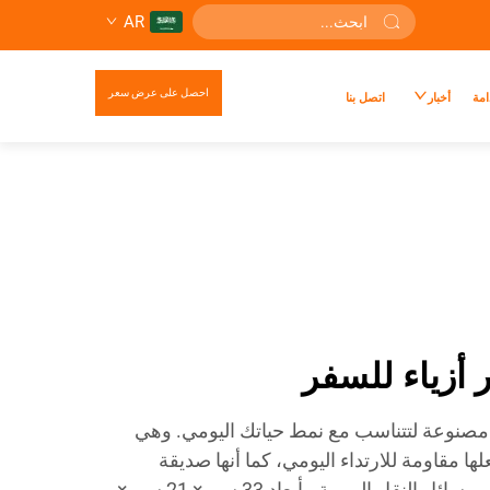
AR
احصل على عرض سعر
امة
أخبار
اتصل بنا
أزياء للسفر
ن مصنوعة لتتناسب مع نمط حياتك اليومي. وهي
 مقاومة للارتداء اليومي، كما أنها صديقة
للمسافرين المتكررين أو ركاب وسائل النقل اليومية. بأبعاد 33 سم × 21 سم ×