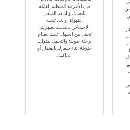
ى
فإن الأحزمة المبطنة القابلة
طن
للتعديل والدعم الخلفي
ن
المُهواة، والتي تشبه
الإحساس بالتدليك لظهرك،
ام
تجعل من السهل عليك القيام
ت
برحلة طويلة والتحمل لفترات
ة
طويلة أثناء سفرك بالقطار أو
الحافلة.
أو
ها
ة
فر
ة