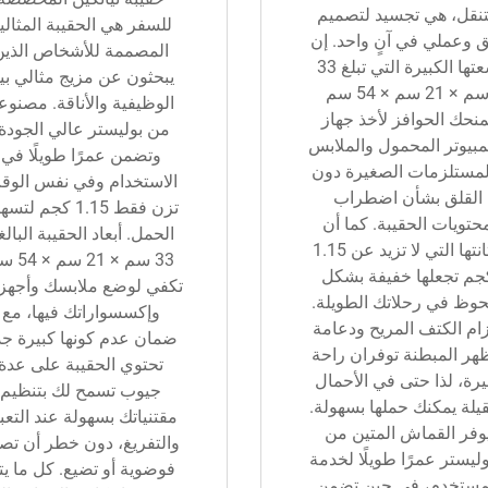
تنقل، هي تجسيد لتصميم
للسفر هي الحقيبة المثالي
ق وعملي في آنٍ واحد. إن
المصممة للأشخاص الذين
سعتها الكبيرة التي تبلغ 33
يبحثون عن مزيج مثالي بي
سم × 21 سم × 54 سم
الوظيفية والأناقة. مصنوع
منحك الحوافز لأخذ جهاز
من بوليستر عالي الجودة
مبيوتر المحمول والملابس
وتضمن عمرًا طويلًا في
لمستلزمات الصغيرة دون
الاستخدام وفي نفس الوق
القلق بشأن اضطراب
تزن فقط 1.15 كجم لت
حتويات الحقيبة. كما أن
الحمل. أبعاد الحقيبة البالغ
متانتها التي لا تزيد عن 1.15
33 سم × 21 س
جم تجعلها خفيفة بشكل
تكفي لوضع ملابسك وأجهز
حوظ في رحلاتك الطويلة.
وإكسسواراتك فيها، مع
ام الكتف المريح ودعامة
ضمان عدم كونها كبيرة جدً
ظهر المبطنة توفران راحة
تحتوي الحقيبة على عدة
يرة، لذا حتى في الأحمال
جيوب تسمح لك بتنظيم
قيلة يمكنك حملها بسهولة.
مقتنياتك بسهولة عند التعب
وفر القماش المتين من
والتفريغ، دون خطر أن تص
وليستر عمرًا طويلًا لخدمة
فوضوية أو تضيع. كل ما يت
مستخدم، في حين تضمن