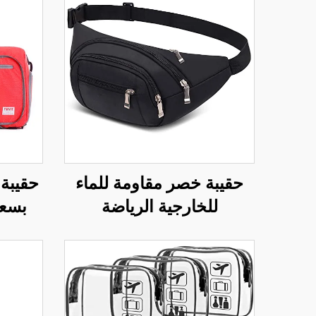
حقيبة خصر مقاومة للماء
حقيبة
للخارجية الرياضة
بسعة
التrekking الجري السفر
تُستخد
المشي مع الكلاب للرجال
مصنوعة
والنساء والفتيان
للاستخ