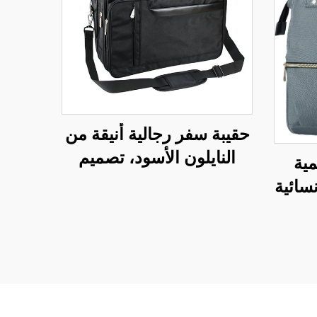
الجنسين
حقيبة سفر رجالية أنيقة من
النايلون الأسود، تصميم
عصري
ية
عملي مع عدة جيوب، حقيبة
الوز
سائية
كتف أو حقيبة يد مع إغلاق
سفر 
حجم،
بسحاب، تحتوي على تقنية
الب
حماية RFID حرارية
فر