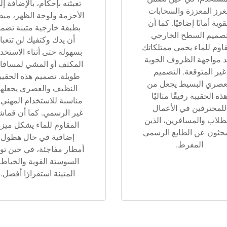
تعبئته بإحكام، بالإضافة إل
غرز المعززة والسحابات
الأحزمة ولوحة الظهر، مب
قوية أمانًا إضافيًا. كما أن
بطبقة خارجية متينة تضم
صميم السطح الخارجي
أن يدك وكتفيك لن تتعبا
قاوم للماء يحمي ممتلكاتك
بسهولة حتى أثناء الاستخد
 مواجهة الظروف الجوية
المكثف أو المشي لمسافا
غير المتوقعة. التصميم
طويلة. تصميم هذه الحقيب
عصري البسيط يجعل من
النظيف والعصري يجعلها
ذه الحقيبة رفيقًا مثاليًا
مناسبة للاستخدام المهني 
للمحترفين في الأعمال
غير الرسمي. كما أن قماش
طلاب والمسافرين، الذين
المقاوم للماء يشكل ميز
يبحثون عن الطابع الرسمي
إضافية في حال هطول
المفرط.
أمطار مفاجئة، في حين تو
السوستة القوية والخياط
المتينة استقرارًا أفضل.