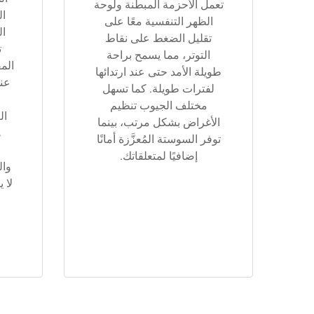
تعمل الأحزمة المبطنة ولوحة
ال
الظهر التنفسية معًا على
ال
تقليل الضغط على نقاط
ت
التوتر، مما يسمح براحة
الم
طويلة الأمد حتى عند ارتدائها
عند
لفترات طويلة. كما تسهل
مختلف الجيوب تنظيم
ال
الأغراض بشكل مرتب، بينما
ه
توفر السوستة المُعزَّزة أمانًا
إضافيًا لمتعلقاتك.
وال
لا 