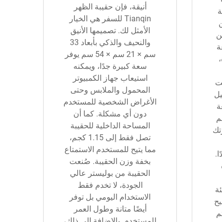
أنيقة، فإن حقيبة الظهر
ة
Tianqin للسفر هي الخيار
الأمثل لك. تصميمها الأنيق
ن
والنحيف والذكي بأبعاد 33
ة
سم × 21 سم × 54 سم يوفر
،
سعة كبيرة جدًا، ويمكنه
استيعاب جهاز الكمبيوتر
ت
المحمول والملابس وحتى
سهيل
الأغراض الشخصية للمستخدم
ة
دون أي مشكلة. كما أن
م × 54 سم
المساحة الداخلية للحقيبة
تك
تصل فقط إلى 1.15 كجم،
مما يتيح للمستخدم الاستمتاع
ا.
بخفة وزن الحقيبة. صُنعت
الحقيبة من بوليستر عالي
الجودة، لا تخدم فقط
ئة
الاستخدام اليومي بل توفر
بح
أيضًا متانة وطول العمر
م
للمستخدم. بالإضافة إلى ذلك،