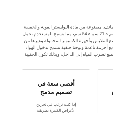
ظائف. مصنوعة من مادة البوليستر القوية والخفيفة
الوزن، تم تصميم هذه الحقيبة بحيث يكون وزنها أقل من 1.15 كجم وتستخدم يوميًا مع الشعور بالراحة. أبعادها 33 سم × 21 سم × 54 سم، مما يسمح للمستخدم بحمل
ضع الملابس وأجهزة الكمبيوتر المحمولة وغيرها من
ب مع أحزمة ناعمة ولوحة خلفية تسمح بدخول الهواء
منع تسرب المياه إلى الداخل، وبذلك تكون الحقيبة
أقصى سعة في
تصميم مدمج
إذا كنت ترغب في تخزين
الأغراض الكبيرة بطريقة