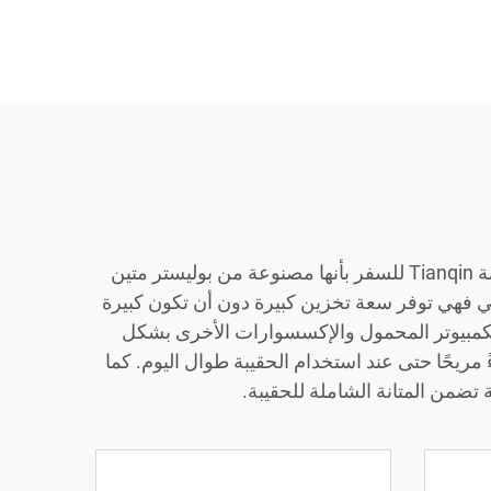
استمتع بوظيفة الحقيبة الأساسية من سلسلة Xinqin، وهي مناسبة لكل من الرحلات العملية والترفيهية. تتميز حقيبة Tianqin للسفر بأنها مصنوعة من بوليستر متين
 بوزن 1.15 كجم. تبلغ أبعاد حقيبة Tianqin للسفر 33 سم × 21 سم × 54 سم، وبالتالي فهي توفر سعة تخزين كبيرة دون أن تكون كبيرة
 في حقيبة Tianqin تساعد في تنظيم الملابس والكمبيوتر المحمول والإكسسوارات الأخرى بشكل
ً مريحًا حتى عند استخدام الحقيبة طوال اليوم. كما
ضمن المتانة الشاملة للحقيبة.