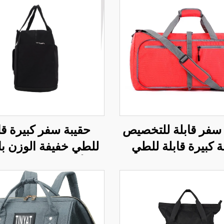
 سفر قابلة للتخصيص
حقيبة سفر كبيرة قا
 كبيرة قابلة للطي
للطي خفيفة الوزن با
م على الكتف الواحد
الأسود مع قسم تخ
 من البوليستر أنيقة
ملابس جديد وطبقة إض
دام الزوجي مع إغلاق
ورباط حذاء وسحّ
بالسحاب