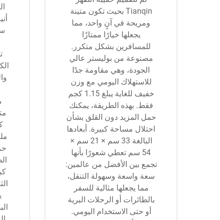
ال
Tianqin بحيث تكون متينة
أني
ومريحة في آنٍ واحد، مما
يجعلها خيارًا ممتازًا
للمسافرين بشكل متكرر.
ت
مصنوعة من بوليستر عالي
الك
الجودة، وهي مقاومة جدًا
وا
للاستهلاك اليومي مع وزن
خفيف للغاية يبلغ 1.15 كجم
م
فقط. بهذه الطريقة، يمكنك
حمل المزيد دون القلق بشأن
ك
احتلال مساحة كبيرة. أبعادها
مل
البالغة 33 سم × 21 سم ×
حز
54 سم تعطي شعورًا بأنها
ال
تجمع بين الأفضل من عالمين:
كب
سعة واسعة وسهولة التنقل،
الث
مما يجعلها مثالية للسفر
ي
بالطائرات أو الرحلات البرية
الب
أو حتى الاستخدام اليومي.
ال