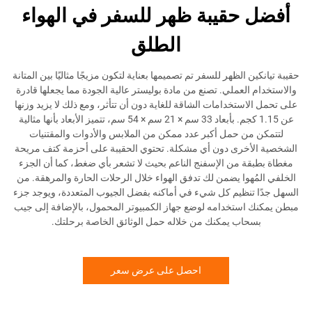
 حقيبة ظهر للسفر في الهواء
الطلق
ن الظهر للسفر تم تصميمها بعناية لتكون مزيجًا مثاليًا بين المتانة
 العملي. تصنع من مادة بوليستر عالية الجودة مما يجعلها قادرة
استخدامات الشاقة للغاية دون أن تتأثر، ومع ذلك لا يزيد وزنها
عن 1.15 كجم. بأبعاد 33 سم × 21 سم × 54 سم، تتميز الأبعاد بأنها مثالية
من حمل أكبر عدد ممكن من الملابس والأدوات والمقتنيات
أخرى دون أي مشكلة. تحتوي الحقيبة على أحزمة كتف مريحة
قة من الإسفنج الناعم بحيث لا تشعر بأي ضغط، كما أن الجزء
ُهوا يضمن لك تدفق الهواء خلال الرحلات الحارة والمرهقة. من
 تنظيم كل شيء في أماكنه بفضل الجيوب المتعددة، ويوجد جزء
 استخدامه لوضع جهاز الكمبيوتر المحمول، بالإضافة إلى جيب
حاب يمكنك من خلاله حمل الوثائق الخاصة برحلتك.
احصل على عرض سعر