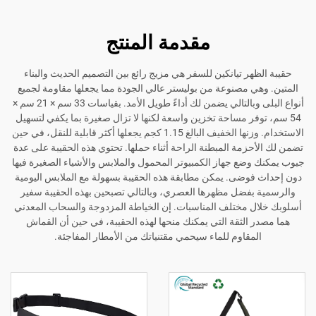
مقدمة المنتج
ظهر تيانكين للسفر هي مزيج رائع بين التصميم الحديث والبناء
هي مصنوعة من بوليستر عالي الجودة مما يجعلها مقاومة لجميع
أنواع البلى وبالتالي يضمن لك أداءً طويل الأمد. بقياسات 33 سم × 21 سم ×
وفر مساحة تخزين واسعة لكنها لا تزال صغيرة بما يكفي لتسهيل
الاستخدام. وزنها الخفيف البالغ 1.15 كجم يجعلها أكثر قابلية للنقل، في حين
حزمة المبطنة الراحة أثناء حملها. تحتوي هذه الحقيبة على عدة
وضع جهاز الكمبيوتر المحمول والملابس والأشياء الصغيرة فيها
فوضى. يمكن مطابقة هذه الحقيبة بسهولة مع الملابس اليومية
بفضل مظهرها العصري، وبالتالي تصبحين بهذه الحقيبة سفير
ل مختلف المناسبات. إن الخياطة المزدوجة والسحاب المعدني
 الثقة التي يمكنك منحها لهذه الحقيبة، في حين أن القماش
لمقاوم للماء سيحمي مقتنياتك من الأمطار المفاجئة.