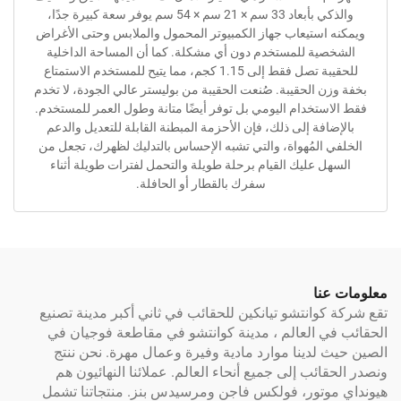
والذكي بأبعاد 33 سم × 21 سم × 54 سم يوفر سعة كبيرة جدًا،
استيعاب جهاز الكمبيوتر المحمول والملابس وحتى الأغراض
ية للمستخدم دون أي مشكلة. كما أن المساحة الداخلية
للحقيبة تصل فقط إلى 1.15 كجم، مما يتيح للمستخدم الاستمتاع
 الحقيبة. صُنعت الحقيبة من بوليستر عالي الجودة، لا تخدم
ستخدام اليومي بل توفر أيضًا متانة وطول العمر للمستخدم.
افة إلى ذلك، فإن الأحزمة المبطنة القابلة للتعديل والدعم
المُهواة، والتي تشبه الإحساس بالتدليك لظهرك، تجعل من
ل عليك القيام برحلة طويلة والتحمل لفترات طويلة أثناء
سفرك بالقطار أو الحافلة.
نا
وانتشو تيانكين للحقائب في ثاني أكبر مدينة تصنيع
 العالم ، مدينة كوانتشو في مقاطعة فوجيان في
لدينا موارد مادية وفيرة وعمال مهرة. نحن ننتج
ائب إلى جميع أنحاء العالم. عملائنا النهائيون هم
وتور، فولكس فاجن ومرسيدس بنز. منتجاتنا تشمل