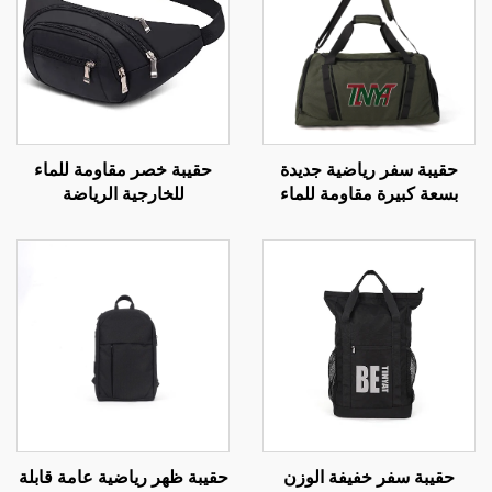
فر رياضية جديدة
حقيبة خصر مقاومة للماء
حقيبة ظه
يرة مقاومة للماء
للخارجية الرياضة
AT
اللياقة البدنية
التrekking الجري السفر
الوزن، مث
المشي مع الكلاب للرجال
الطائرة
والنساء والفتيان
للماء وس
واحد 
فر خفيفة الوزن
حقيبة ظهر رياضية عامة قابلة
حقيبة كام