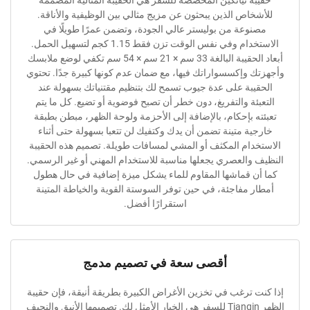
ة تيانكين المخصصة للسفر هي الحقيبة المثالية المصممة
اص الذين يبحثون عن مزيج مثالي بين الوظيفية والأناقة.
وعة من بوليستر عالي الجودة، وتضمن عمرًا طويلًا في
الاستخدام وفي نفس الوقت تزن فقط 1.15 كجم لتسهيل الحمل.
أبعاد الحقيبة البالغة 33 سم × 21 سم × 54 سم تكفي لوضع ملابسك
 وإكسسواراتك فيها، مع ضمان عدم كونها كبيرة جدًا. تحتوي
بة على عدة جيوب تسمح لك بتنظيم مقتنياتك بسهولة عند
ئة والتفريغ، دون خطر أن تصبح فوضوية أو تضيع. كل ما يتم
 بإحكام، بالإضافة إلى الأحزمة ولوحة الظهر، مبطن بطبقة
ة متينة تضمن أن يدك وكتفيك لن تتعبا بسهولة حتى أثناء
ام المكثف أو المشي لمسافات طويلة. تصميم هذه الحقيبة
والعصري يجعلها مناسبة للاستخدام المهني أو غير الرسمي.
 قماشها المقاوم للماء يشكل ميزة إضافية في حال هطول
 مفاجئة، في حين توفر السوستة القوية والخياطة المتينة
استقرارًا أفضل.
أقصى سعة في تصميم مدمج
 ترغب في تخزين الأغراض الكبيرة بطريقة أنيقة، فإن حقيبة
الظهر Tianqin للسفر هي الخيار الأمثل لك. تصميمها الأنيق والنحيف