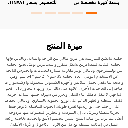
بيرة مخصصة من
للتخصيص بشعار TINYAT،
من قما
مقاومة للماء للبيع
مناسبة للاستخدام الرياضي
للماء، أن
في المصنع حقيبة
والسفر مع ميزة مقاومة الماء
ع
خارجية للرياضة
للأعمال والراحة
ميزة المنتج
ين المدرسية هي مزيج مثالي بين الراحة والمتانة، وبالتالي فإنها
مثالية للمسافرين بشكل متكرر والمسافرين يوميًا. تصنع الحقيبة
 قوي وبالتالي توفر مقاومة ممتازة للصدمات والخدوش الناتجة
عن الاستخدام اليومي. أبعاد الحقيبة 33 سم × 21 سم × 54 سم، وهي
كفي لحمل الملابس وأجهزة الكمبيوتر المحمولة والإكسسوارات
إضافة إلى الحاجيات الأخرى. علاوة على ذلك، فإن وزنها لا يتجاوز 1.15 كجم،
 تثقل كاهلك أثناء التنقل وتعزز من سهولة حملها. تساعد أحزمة
نة والظهر الناعم على توزيع الحمولة بالتساوي، وبالتالي الحفاظ
 حتى لو ارتديتها لفترة طويلة. الجيوب المختلفة لا توفر فقط
نظمًا ومرتبًا، بل إن السوستة والتطريز المصنوعة منها مزدوجة
زيد من متانة المنتج. يتميز التصميم الأنيق والحديث بخاصية رائعة
 إمكانية تنسيقه مع كل من الأزياء الكاجوال والأزياء الأنيقة/