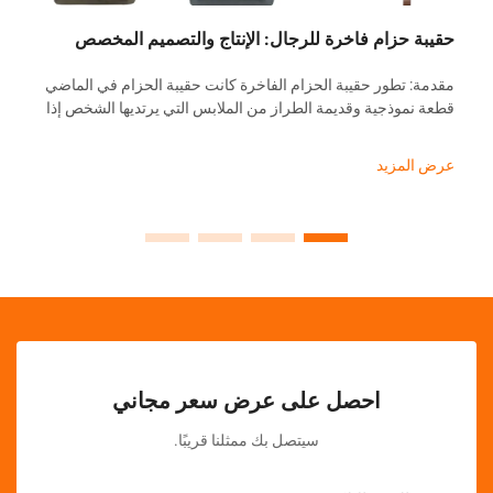
اليومي؟ 
يحتاج ال
زام فاخرة للرجال: الإنتاج والتصميم المخصص
على الوظي
عرض الم
طور حقيبة الحزام الفاخرة كانت حقيبة الحزام في الماضي
ذجية وقديمة الطراز من الملابس التي يرتديها الشخص إذا
ه هدف وظيفي فقط في ذهنه. ومع ذلك، فقد شهدت السنوات
الأخيرة...
زيد
احصل على عرض سعر مجاني
سيتصل بك ممثلنا قريبًا.