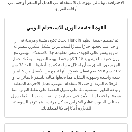
، وبالتالي فهو قابل للاستخدام في العمل أو السفر أو حتى في
أوقات الفراغ.
القوة الخفيفة الوزن للاستخدام اليومي
تم تصميم حقيبة الظهر Tianqin بحيث تكون متينة ومريحة في آنٍ
مما يجعلها خيارًا ممتازًا للمسافرين بشكل متكرر. مصنوعة
يستر عالي الجودة، وهي مقاومة جدًا للاستهلاك اليومي مع
وزن خفيف للغاية يبلغ 1.15 كجم فقط. بهذه الطريقة، يمكنك حمل
المزيد دون القلق بشأن احتلال مساحة كبيرة. أبعادها البالغة 33 سم
× 21 سم × 54 سم تعطي شعورًا بأنها تجمع بين الأفضل من عالمين:
عة وسهولة التنقل، مما يجعلها مثالية للسفر بالطائرات أو
ت البرية أو حتى الاستخدام اليومي. تعمل الأحزمة المبطنة
لظهر التنفسية معًا على تقليل الضغط على نقاط التوتر، مما
حة طويلة الأمد حتى عند ارتدائها لفترات طويلة. كما تسهل
الجيوب تنظيم الأغراض بشكل مرتب، بينما توفر السوستة
المُعزَّزة أمانًا إضافيًا لمتعلقاتك.