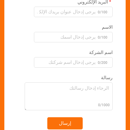
بريد الإلكتروني
0/10
سم
0/10
 الشركة
0/20
لة
0/10
إرسال