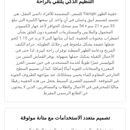
التنظيم الذكي يلتقي بالراحة
حقيبة الظهر Tianqin للسفر، المصممة للأفراد دائمي التنقل، هي
تصميم أنيق وعملي في آنٍ واحد. إن سعتها الكبيرة التي تبلغ
33 سم × 21 سم × 54 سم تمنحك الحوافز لأخذ جهاز الكمبيوتر
مول والملابس والمستلزمات الصغيرة دون القلق بشأن
اضطراب محتويات الحقيبة. كما أن متانتها التي لا تزيد عن 1.15 كجم
ا خفيفة بشكل ملحوظ في رحلاتك الطويلة. حزام الكتف
ح ودعامة الظهر المبطنة توفران راحة كبيرة، لذا حتى في
ال الثقيلة يمكنك حملها بسهولة. يوفر القماش المتين من
يستر عمرًا طويلًا لخدمة المستخدم، في حين تضمن الغرز
زة والسحابات القوية أمانًا إضافيًا. كما أن تصميم السطح
المقاوم للماء يحمي ممتلكاتك عند مواجهة الظروف الجوية
توقعة. التصميم العصري البسيط يجعل من هذه الحقيبة رفيقًا
للمحترفين في الأعمال والطلاب والمسافرين، الذين لا يبحثون
عن الطابع الرسمي المفرط.
ميم متعدد الاستخدامات مع متانة موثوقة