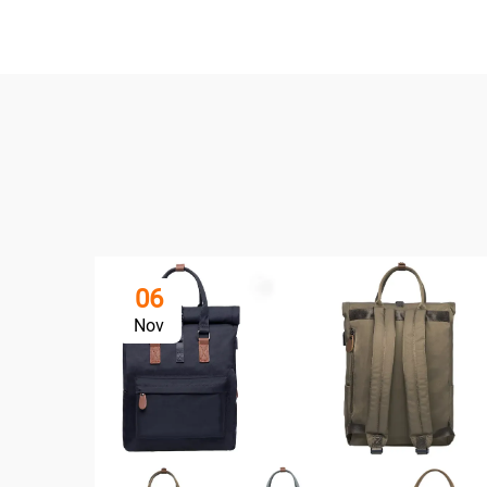
06
Nov