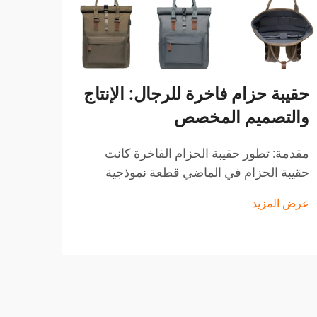
حقيبة حزام فاخرة للرجال: الإنتاج
والتصميم المخصص
لماذ
الآم
مقدمة: تطور حقيبة الحزام الفاخرة كانت
حقيبة الحزام في الماضي قطعة نموذجية
لماذا
وقديمة الطراز من الملابس التي يرتديها
للمشت
عرض المزيد
الشخص إذا كان لديه هدف وظيفي فقط في
ذهنه. ومع ذلك، فقد شهدت السنوات العشرون
عرض ا
قِبل 
الأخيرة...
الإنتر