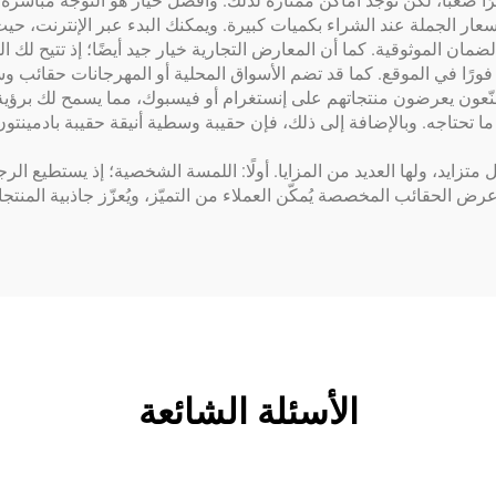
ار الجملة عند الشراء بكميات كبيرة. ويمكنك البدء عبر الإنترنت، حيث 
مان الموثوقية. كما أن المعارض التجارية خيار جيد أيضًا؛ إذ تتيح لك ا
فورًا في الموقع. كما قد تضم الأسواق المحلية أو المهرجانات حقائب 
لمصنّعون يعرضون منتجاتهم على إنستغرام أو فيسبوك، مما يسمح لك برؤ
ما تحتاجه. وبالإضافة إلى ذلك، فإن حقيبة وسطية أنيقة
حقيبة بادمينتو
يد، ولها العديد من المزايا. أولًا: اللمسة الشخصية؛ إذ يستطيع الرج
عرض الحقائب المخصصة يُمكّن العملاء من التميّز، ويُعزّز جاذبية المن
الأسئلة الشائعة