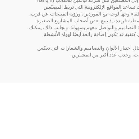
يبدو العثور على حقائب وسطية مخصصة جيدة بالجملة أمرًا صعبًا، لكن توجد أماكن ممتازة لذلك. وأفضل خيار هو التوجه مباشرةً إلى المصنّعين مثل شركة تيانكين للحقائب (Tianqin
تساعد المواقع الإلكترونية التي تربط المصنّعين
للقاء وجهاً لوجه مع الموردين، ورؤية المنتجات عن قرب،
وسطية فريدة، إذ يبيع بعض أصحاب المشاريع الصغيرة
ية التصاميم والتواصل معهم بسهولة. وبجانب ذلك، يمكنك
ن كتفية
قد تكون إضافة رائعة أيضًا لهواة الأنشطة
ال اختيار الألوان والتصاميم والشعارات التي تعكس
تجات، وجذب عدد أكبر من المشترين.