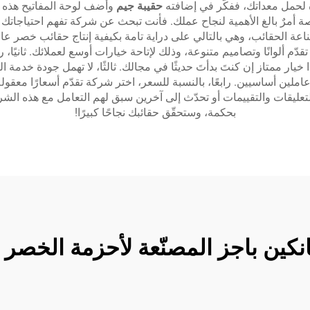
 لحمل معداتك، ففكّر في إضافته
حقيبة جيم
وأضف لوحة المفاتيح هذه 
مرٌ بالغ الأهمية لنجاح عملك. فأنت تبحث عن شركة تفهم احتياجاتك جيدًا
 الخبرة في صناعة الحقائب، وهي بالتالي على دراية تامة بكيفية إنتاج حقائب خص
 تقدّم ألوانًا وتصاميم متنوعة، وذلك لإتاحة خيارات أوسع لعملائك. ثاني
خيار ممتاز إن كنتَ بدأتَ حديثًا في مجالك. ثالثًا، لا تهمل جودة خدمة
ملين أساسيين. رابعًا، بالنسبة للسعر، اختر شركة تقدّم أسعارًا معقو
 التعليقات والتقييمات أو تحدّث إلى آخرين سبق لهم التعامل مع هذه ا
بحكمة، وستحقّق حقائبك نجاحًا كبيرًا!
يانكين باجز المصنّعة لأحزمة الخص