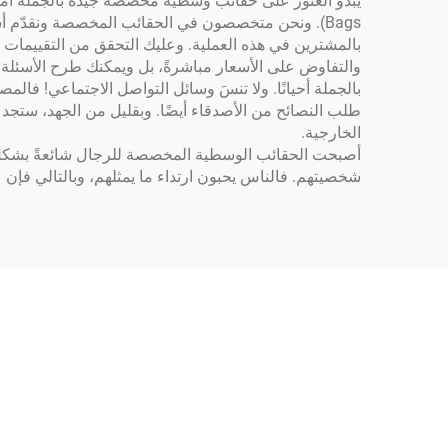
Bags). ونحن متخصصون في الحقائب المخصصة ونقدّم أسع
بالمشترين في هذه العملية. وعليك التحقق من التقييمات لض
والتفاوض على الأسعار مباشرةً، بل ويمكنك طرح الأسئلة 
بالجملة أحيانًا. ولا تنسَ وسائل التواصل الاجتماعي! فا
طلب النصائح من الأصدقاء أيضًا. وبقليل من الجهد، ستجد 
الخارجية.
أصبحت الحقائب الوسطية المخصصة للرجال شائعةً بشكل متزا
شخصيتهم. فالناس يحبون ارتداء ما يمثلهم، وبالتالي فإن 