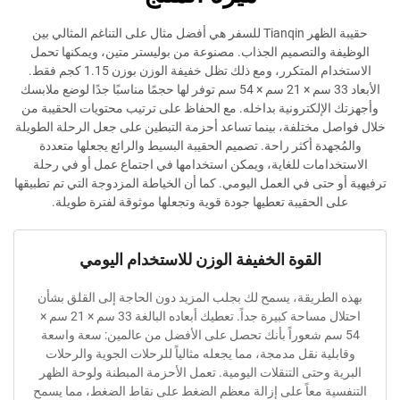
حقيبة الظهر Tianqin للسفر هي أفضل مثال على التناغم المثالي بين
والتصميم الجذاب. مصنوعة من بوليستر متين، ويمكنها تحمل
الاستخدام المتكرر، ومع ذلك تظل خفيفة الوزن بوزن 1.15 كجم فقط.
الأبعاد 33 سم × 21 سم × 54 سم توفر لها حجمًا مناسبًا جدًا لوضع ملابسك
إلكترونية بداخله. مع الحفاظ على ترتيب محتويات الحقيبة من
مختلفة، بينما تساعد أحزمة التبطين على جعل الرحلة الطويلة
دة أكثر راحة. تصميم الحقيبة البسيط والرائع يجعلها متعددة
امات للغاية، ويمكن استخدامها في اجتماع عمل أو في رحلة
حتى في العمل اليومي. كما أن الخياطة المزدوجة التي تم تطبيقها
الحقيبة تعطيها جودة قوية وتجعلها موثوقة لفترة طويلة.
القوة الخفيفة الوزن للاستخدام اليومي
طريقة، يسمح لك بجلب المزيد دون الحاجة إلى القلق بشأن
احتلال مساحة كبيرة جداً. تعطيك أبعاده البالغة 33 سم × 21 سم ×
سم شعوراً بأنك تحصل على الأفضل من عالمين: سعة واسعة
ة نقل مدمجة، مما يجعله مثالياً للرحلات الجوية والرحلات
وحتى التنقلات اليومية. تعمل الأحزمة المبطنة ولوحة الظهر
ة معاً على إزالة معظم الضغط على نقاط الضغط، مما يسمح