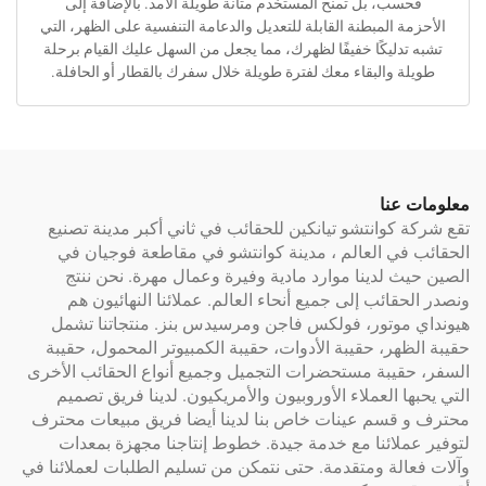
، بل تمنح المستخدم متانة طويلة الأمد. بالإضافة إلى
المبطنة القابلة للتعديل والدعامة التنفسية على الظهر، التي
ليكًا خفيفًا لظهرك، مما يجعل من السهل عليك القيام برحلة
والبقاء معك لفترة طويلة خلال سفرك بالقطار أو الحافلة.
نا
وانتشو تيانكين للحقائب في ثاني أكبر مدينة تصنيع
 العالم ، مدينة كوانتشو في مقاطعة فوجيان في
لدينا موارد مادية وفيرة وعمال مهرة. نحن ننتج
ائب إلى جميع أنحاء العالم. عملائنا النهائيون هم
وتور، فولكس فاجن ومرسيدس بنز. منتجاتنا تشمل
ر، حقيبة الأدوات، حقيبة الكمبيوتر المحمول، حقيبة
يبة مستحضرات التجميل وجميع أنواع الحقائب الأخرى
العملاء الأوروبيون والأمريكيون. لدينا فريق تصميم
سم عينات خاص بنا لدينا أيضا فريق مبيعات محترف
ائنا مع خدمة جيدة. خطوط إنتاجنا مجهزة بمعدات
ة ومتقدمة. حتى نتمكن من تسليم الطلبات لعملائنا في