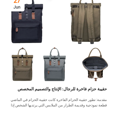
27
Jun
لماذا ت
للعمل و
لماذا تخ
تتطور أز
تعد مجر
حقيبة ال
عرض الم
زام فاخرة للرجال: الإنتاج والتصميم المخصص
طور حقيبة الحزام الفاخرة كانت حقيبة الحزام في الماضي
ذجية وقديمة الطراز من الملابس التي يرتديها الشخص إذا
ه هدف وظيفي فقط في ذهنه. ومع ذلك، فقد شهدت السنوات