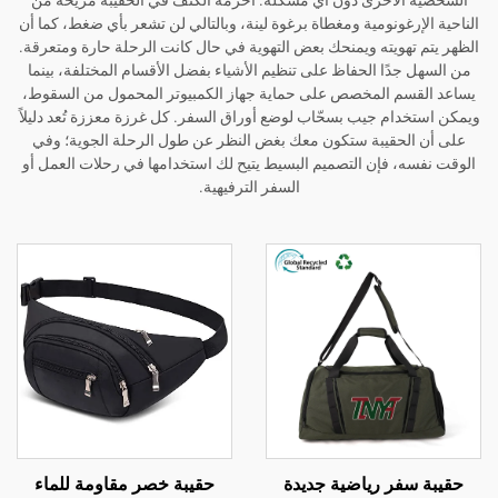
رغونومية ومغطاة برغوة لينة، وبالتالي لن تشعر بأي ضغط، كما أن
هويته ويمنحك بعض التهوية في حال كانت الرحلة حارة ومتعرقة.
دًا الحفاظ على تنظيم الأشياء بفضل الأقسام المختلفة، بينما
م المخصص على حماية جهاز الكمبيوتر المحمول من السقوط،
ام جيب بسحّاب لوضع أوراق السفر. كل غرزة معززة تُعد دليلاً
لحقيبة ستكون معك بغض النظر عن طول الرحلة الجوية؛ وفي
، فإن التصميم البسيط يتيح لك استخدامها في رحلات العمل أو
السفر الترفيهية.
فر رياضية جديدة
حقيبة خصر مقاومة للماء
حقيبة سف