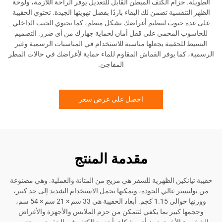
زام الكتف المبطن القابل للتعديل يوفر الراحة اللازمة، ولوحة
فسية تضمن لك البقاء باردًا بفضل تهويتها الجيدة. تحتوي الحقيبة
يوب لتنظيم أغراضك بشكل منظم، كما يحتوي الجيب الداخلي
المحمي على قفل أمان لحماية جهازك من أي ضرر. التصميم
حقيبة يجعلها مناسبة للاستخدام في المناسبات الرسمية وغير
ا يوفر القماش المقاوم للماء حماية لأغراضك في حالات المطر
المفاجئ.
احصل على عرض سعر
مقدمة المنتج
كين الظهرية للسفر هي مزيج من المتانة والعملية. وهي مصنوعة
ر عالي الجودة، ويمكنها تحمل الاستخدام الشديد إلى حد كبير،
ووزنها حوالي 1.15 كجم. أبعاد الحقيبة هي 33 سم × 21 سم × 54 سم،
كبير بما يكفي لتتمكن من حزم الملابس والأجهزة والأغراض
لأخرى دون أي مشكلة. أحزمة الكتف في الحقيبة مريحة من