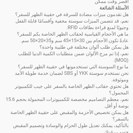
 ممكن
شائعة
 ميزات مضادة للسرقة في حقيبة الظهر للسفر؟
ضمن الميزات سوستة مخفية وأقسامًا قابلة القفل
 قراءة بطاقات RFID.
جام القياسية لحقائب الظهر الخاصة بكم للسفر؟
 30×15×45 سم و35×20×50 سم.
لب ألوان مختلفة في طلبية واحدة؟
م مزج الألوان ضمن متطلبات الكمية الدنيا للطلب
وستة التي تستخدمونها في حقيبة الظهر للسفر؟
نحن نستخدم سوستة YKK أو SBS لضمان خدمة طويلة الأمد
حقائب الظهر الخاصة بالسفر على جيب للكمبيوتر
نعم، معظم التصاميم مخصصة للكمبيوترات المحمولة بحجم 15.6
ل.
خصيص الأحزمة والمقبض على حقيبة الظهر الخاصة
يمكنك تعديل طول الحزام والوسادة وتصميم المقبض
ك.