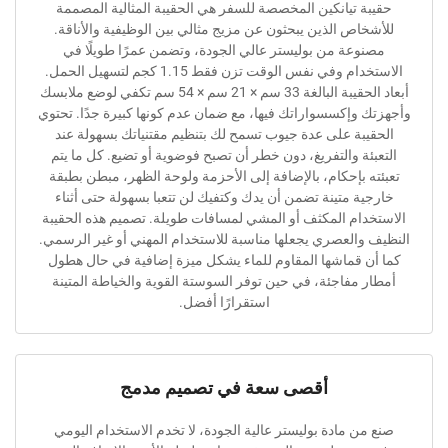
ة تيانكين المخصصة للسفر هي الحقيبة المثالية المصممة
اص الذين يبحثون عن مزيج مثالي بين الوظيفية والأناقة.
وعة من بوليستر عالي الجودة، وتضمن عمرًا طويلًا في
الاستخدام وفي نفس الوقت تزن فقط 1.15 كجم لتسهيل الحمل.
أبعاد الحقيبة البالغة 33 سم × 21 سم × 54 سم تكفي لوضع ملابسك
 وإكسسواراتك فيها، مع ضمان عدم كونها كبيرة جدًا. تحتوي
بة على عدة جيوب تسمح لك بتنظيم مقتنياتك بسهولة عند
ئة والتفريغ، دون خطر أن تصبح فوضوية أو تضيع. كل ما يتم
 بإحكام، بالإضافة إلى الأحزمة ولوحة الظهر، مبطن بطبقة
ة متينة تضمن أن يدك وكتفيك لن تتعبا بسهولة حتى أثناء
ام المكثف أو المشي لمسافات طويلة. تصميم هذه الحقيبة
والعصري يجعلها مناسبة للاستخدام المهني أو غير الرسمي.
 قماشها المقاوم للماء يشكل ميزة إضافية في حال هطول
 مفاجئة، في حين توفر السوستة القوية والخياطة المتينة
استقرارًا أفضل.
أقصى سعة في تصميم مدمج
ن مادة بوليستر عالية الجودة، لا تخدم الاستخدام اليومي