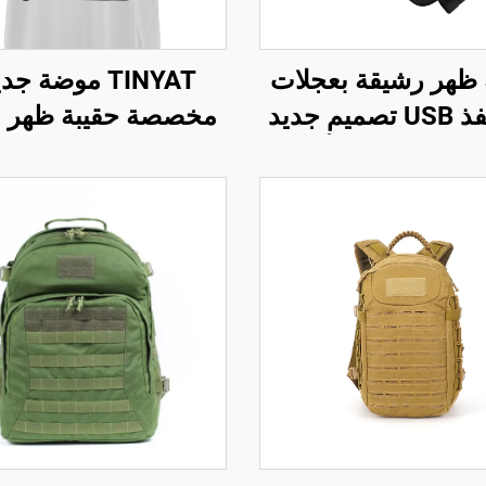
 ظهر رشيقة بعجلات
TINYAT موضة ج
مع منفذ USB تصميم جديد
مخصصة حقيبة ظهر ع
للماء مثالي للأعمال
للطلاب حقيبة كمبيو
 إغلاق بالسحّاب
للأعمال قوية مناس
للجنسين