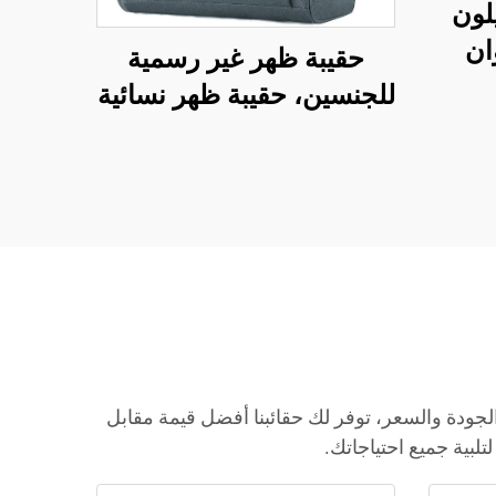
حقي
يلون
ان
حقيبة ظهر غير رسمية
ملا
جات
للجنسين، حقيبة ظهر نسائية
للب
لق،
للكمبيوتر، كبيرة الحجم،
للأطف
يكية
على شكل حقيبة طالب
جامعي، مناسبة للسفر
الجودة والسعر، توفر لك حقائبنا أفضل قيمة مقابل
لبية جميع احتياجاتك.