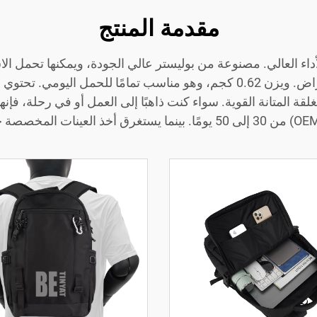
مقدمة المنتج
سم، مما يسمح لك بتخزين أنواع مختلفة من الأغراض. ويزن 0.62 كجم، وهو منا