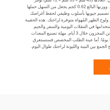
مساحة واسعة لوضع أغراضك. ووزنها البالغ 0.62 كجم يجعل من السهل حملها
م تصميم جيوبها بأسلوب وظيفي لحفظ أغراضك
ل ولوح الظهر المُهواة متوفرة لراحتك. هذه الحقيبة
خدامها في التنقلات اليومية والسفر والجيم
والأنشطة الخارجية. سيتم شحن المخزون خلال 3 أيام. مهلة تصنيع المعدات
الأصلية ستكون من 30 إلى 50 يومًا. أما عينة الطلب المخصص فستستغرق