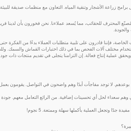
برامج زراعة الأشجار وتنقية المياه. التعاون مع منظمات صديقة للبيئة 
ت شركتنا المُصنّع المحترف للحقائب، مما يُسعد عملاءنا. نحن فخورون بأن 
 والجودة.
خاصة، فإننا قادرون على تلبية متطلبات العملاء بدءًا من الفكرة حتى تصن
باستخدام مختلف آلات الفحص بما في ذلك اختبارات القماش والسمك. ول
 ويحقق عملية إنتاج فعالة. إن التزامنا يتجلى في تقديم منتجات ذات جودة 
ون بوعدهم. لا توجد مفاجآت أبدًا وهم واضحون في التواصل. يقومون بع
اتي وهم سعداء لحل أي تحسينات إضافية. من الرائع التعامل معهم. جودة ا
جدًا وتجعل العملية بأكملها سهلة وممتعة. 5 نجوم!