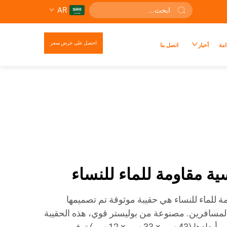
AR
احصل على عرض سعر
امة
أخبار
اتصل بنا
ة مقاومة للماء للنساء
ة للماء للنساء هي حقيبة موثوقة تم تصميمها
المسافرين. مصنوعة من بوليستر قوي، هذه الحقيبة
مناسبة تمامًا للاستخدام اليومي. أبعادها (43 سم × 33 سم × 12 سم) توفر