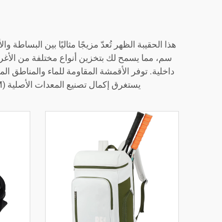
يستغرق إكمال تصنيع المعدات الأصلية (OEM) من 30 إلى 50 يومًا. بينما يستغرق أخذ العينات المخصصة حوالي 7 أيام. صُمّمت لتتناسب مع حياتك.