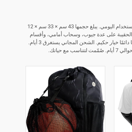
هذا الحقيبة الظهر تُعدّ مزيجًا مثاليًا بين البساطة والأداء العالي. مصنوعة من بوليستر عالي الجودة، ويمكنها تحمل الاستخدام اليومي. يبلغ حجمها 43 سم × 33 سم × 12
سب تمامًا للحمل اليومي. تحتوي الحقيبة على عدة جيوب، وسحاب أمامي، وأقسام
داخلية. توفر الأقمشة المقاومة للماء والمناطق المغلقة المتانة القوية. سواء كنت ذاهبًا إلى العمل أو في رحلة، فإنها دائمًا خيار حكيم. الشحن المجاني يستغرق 3 أيام.