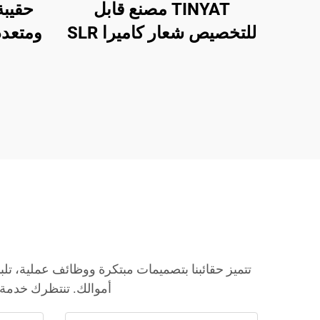
TINYAT مصنع قابل
حقيبة
للتخصيص شعار كاميرا SLR
ومتعدد
حقيبة ظهر مقاومة للماء
للطل
حقيبة ظهر احترافية
للكاميرات
تتميز حقائبنا بتصميمات مبتكرة ووظائف عملية، تلب
أموالك. تنتظرك خدمة ع