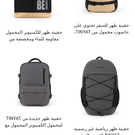
 للسفر تحتوي على
حاسوب محمول من TINYAT،
حقيبة ظهر للكمبيوتر المحمول
وتر للأعمال، حقيبة
مقاومة للماء ومخصصة من
ومة للماء ومزودة
علامة TINYAT، حقيبة مدرسية
 عبر منفذ USB
وسفر للجنسين بالجملة
حقيبة ظهر جديدة من TINYAT
لمحمول الكمبيوتر المحمول مع
 رياضية غير رسمية
شعار مخصص، محمولة ومزودة