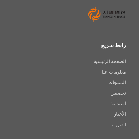
سريع
 الرئيسية
ت عنا
ات
ص
ة
ا