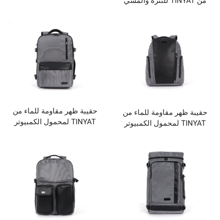
من TINYAT للتنزه والمشي
منفذ شحن عبر منفذ USB
طويلة في الأماكن
ة، بتصميم مخصص
الوزن وسعة كبيرة
 أثناء السفر أو في
فراغ أو ليوم واحد
حقيبة ظهر مقاومة للماء من
ر مقاومة للماء من
TINYAT لمحمول الكمبيوتر
TINYA لمحمول الكمبيوتر
المحمول للرجال والنساء مع
لسفر، حقيبة يومية
شعار مخصص، إصدار جديد
ة مثالية للمدرسة
ومزودة بمنفذ USB
ستخدام اليومي