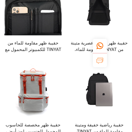
رياضية عصرية متينة
حقيبة ظهر مقاومة للماء من
من TINYAT، مقاومة للماء،
TINYAT للكمبيوتر المحمول مع
 للتنزه والتخييم
منفذ USB وشعار مخصص،
الخارجية، وتُستخدم
بالجملة للسفر والمدارس
شطة غير الرسمية
والمدارس
اضية خفيفة ومتينة
حقيبة ظهر مخصصة للحاسوب
مقاومة للماء من TINYAT،
المحمول للجنسين، لون أبيض،