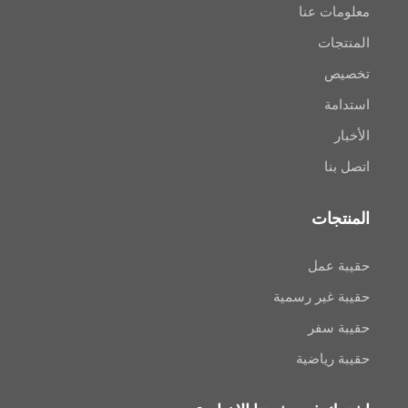
ت عنا
ات
ص
ة
ا
جات
عمل
غير رسمية
سفر
رياضية