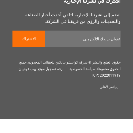
 في نشرتنا الإخبارية
لى نشرتنا الإخبارية لتلقي أحدث أخبار الصناعة
يثات والرؤى من فريقنا في الشركة.
الاشتراك
بع والنشر © شركة كوانتشو تيانكين للحقائب المحدودة. جميع
 محفوظة
سياسة الخصوصية
رقم تسجيل موقع ويب فوجيان
ICP: 202
 لأعلى