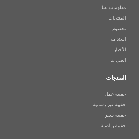
ت عنا
ات
ص
ة
ا
جات
عمل
غير رسمية
سفر
رياضية