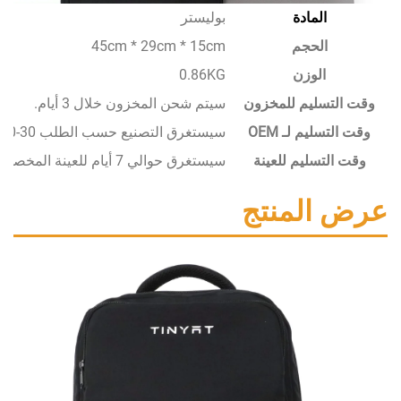
المادة
بوليستر
الحجم
45cm * 29cm * 15cm
الوزن
0.86KG
سليم للمخزون
سيتم شحن المخزون خلال 3 أيام.
يم لـ OEM
سيستغرق التصنيع حسب الطلب 30-50 يومًا.
تسليم للعينة
سيستغرق حوالي 7 أيام للعينة المخصصة.
المنتج