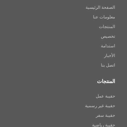
 الرئيسية
ت عنا
ات
ص
ة
ا
جات
عمل
غير رسمية
سفر
رياضية