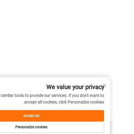
We value your privacy
 cookies and similar tools to provide our services. If you don't want to
accept all cookies, click Personalize cookies.
Accept all
Personalize cookies
اتصل بنا
حول
المنتج
الصفحة