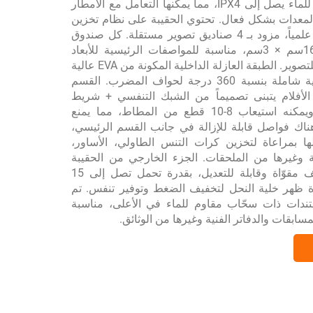
مستوى المقاومة للماء يصل إلى IPX4، مما يمكنها التعامل مع الأمطار
المعدات بشكل فعال. تحتوي الحقيبة على نظام تخزين
محترف ومخطط علمياً، مزود بـ 4 صناديق تصوير مستقلة. كل صندوق
بحجم 28سم × 16سم × 3سم، مناسبة للمواصفات الرئيسية للأبعاد
الرأسية والأفقية للتصوير. الطبقة العازلة الداخلية المكونة من EVA عالية
الكثافة توفر حماية شاملة بنسبة 360 درجة لحواف المضرب. القسم
الأفلام يتبنى تصميماً من الشبك التنفسي + شريط
لاصق (Velcro)، ويمكنه استيعاب 8-10 قطع من المطاط، مما يمنع
هناك فواصل قابلة للإزالة في جانب القسم الرئيسي،
ها بمراعاة لتخزين كرات التنس الطاولي، الأساور،
 وغيرها من الملحقات. الجزء الخارجي من الحقيبة
مجهز بأحزمة كتف مقوّاة وقابلة للتعديل، بقدرة تحمل تصل إلى 15
دة ظهر خلية النحل لتخفيف الضغط وتوفير تنفس. تم
ندات ذات سحّاب مقاوم للماء في الأعلى، مناسبة
سابقات والدفاتر الفنية وغيرها من الوثائق.