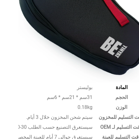
المادة
بوليستر
الحجم
31سم * 21سم * 6سم
الوزن
0.18kg
 التسليم للمخزون
سيتم شحن المخزون خلال 3 أيام.
 التسليم لـ OEM
سيستغرق التصنيع حسب الطلب 30-50 يومًا.
قت التسليم للعينة
سيستغرق حوالي 7 أيام للعينة المخصصة.