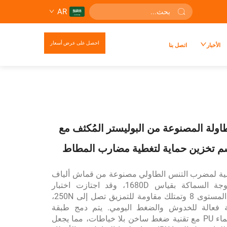
AR
احصل على عرض أسعار
الأخبار
اتصل بنا
اولة المصنوعة من البوليستر المُكثف مع
اضية لمضرب التنس الطاولي مصنوعة من قماش ألياف
بولسترستير مزدوجة السماكة بقياس 1680D، وقد اجتازت اختبار
مقاومة الاحتكاك المستوى 8 وتمتلك مقاومة للتمزيق تصل إلى 250N،
ة فعالة للخدوش والضغط اليومي. يتم دمج طبقة
سطحية مضادة للماء PU مع تقنية ضغط ساخن بلا خياطات، مما يجعل