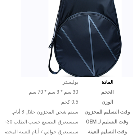
المادة
بوليستر
الحجم
30 سم * 3 سم * 70 سم
الوزن
0.5 كجم
سليم للمخزون
سيتم شحن المخزون خلال 3 أيام.
يم لـ OEM
سيستغرق التصنيع حسب الطلب 30-50 يومًا.
تسليم للعينة
سيستغرق حوالي 7 أيام للعينة المخصصة.