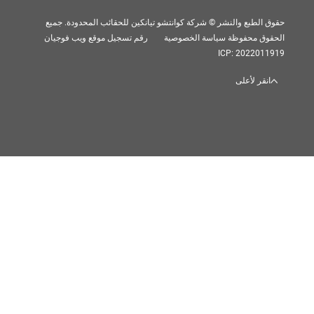
بع والنشر © شركة كوانتشو تيانكين للحقائب المحدودة. جميع
 محفوظة
سياسة الخصوصية
رقم تسجيل موقع ويب فوجيان
ICP: 202
 لأعلى