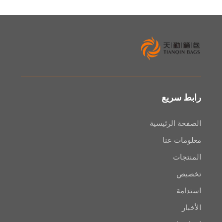
سريع
 الرئيسية
ت عنا
ات
ص
ة