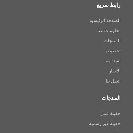
سريع
 الرئيسية
ت عنا
ات
ص
ة
ا
جات
عمل
غير رسمية