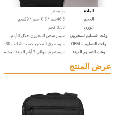
المادة
بوليستر
الحجم
46.5سم * 10.5سم * 29سم
الوزن
0.58 كجم
سليم للمخزون
سيتم شحن المخزون خلال 3 أيام.
يم لـ OEM
سيستغرق التصنيع حسب الطلب 30-50 يومًا.
تسليم للعينة
سيستغرق حوالي 7 أيام للعينة المخصصة.
المنتج