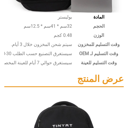
المادة
بوليستر
الحجم
32سم * 41سم * 12.5سم
الوزن
0.48 كجم
سليم للمخزون
سيتم شحن المخزون خلال 3 أيام.
يم لـ OEM
سيستغرق التصنيع حسب الطلب 30-50 يومًا.
تسليم للعينة
سيستغرق حوالي 7 أيام للعينة المخصصة.
المنتج