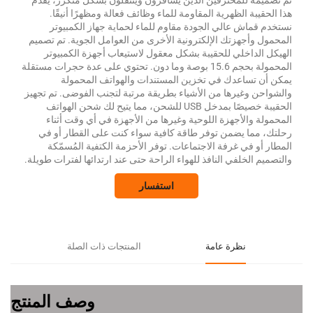
ه للمحترفين الذين يسافرون ويتنقلون بشكل متكرر، يقدم
بة الظهرية المقاومة للماء وظائف فعالة ومظهرًا أنيقًا.
اش عالي الجودة مقاوم للماء لحماية جهاز الكمبيوتر
أجهزتك الإلكترونية الأخرى من العوامل الجوية. تم تصميم
داخلي للحقيبة بشكل معقول لاستيعاب أجهزة الكمبيوتر
المحمولة بحجم 15.6 بوصة وما دون. تحتوي على عدة حجرات مستقلة
تساعدك في تخزين المستندات والهواتف المحمولة
وغيرها من الأشياء بطريقة مرتبة لتجنب الفوضى. تم تجهيز
الحقيبة خصيصًا بمدخل USB للشحن، مما يتيح لك شحن الهواتف
والأجهزة اللوحية وغيرها من الأجهزة في أي وقت أثناء
ما يضمن توفر طاقة كافية سواء كنت على القطار أو في
 في غرفة الاجتماعات. توفر الأحزمة الكتفية المُسمّكة
الخلفي النافذ للهواء الراحة حتى عند ارتدائها لفترات طويلة.
استفسار
نظرة عامة
المنتجات ذات الصلة
وصف المنتج