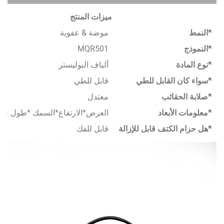
ميزات المنتج
موضة & عفوية
MQR501
دة
ألياف البوليستر
ن القابل للطي
قابل للطي
لحقائب
معتدل
الأبعاد
العرض*الارتفاع*السمك *طول حزام الكتف
 الكتف قابل للإزالة
قابل للفك