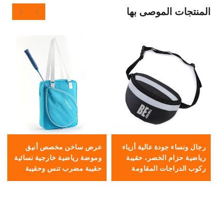
 الموصى بها
ء جودة عالية أزياء
عرض ساخن مخصص أنيق
INYAT
ام الخصر، حقيبة
وموضة رياضية خارجية نسائية
قابل للطي خ
راجات المقاومة
حقيبة مضرب تنس وحقيبة
دفل حقيبة س
يبة هاتف محمول
كتف
الطبقات مع
ماء