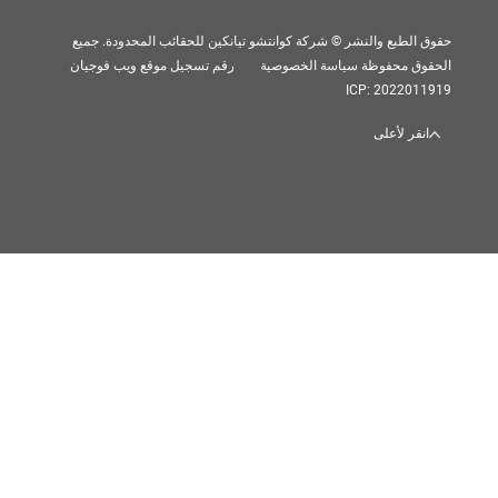
بع والنشر © شركة كوانتشو تيانكين للحقائب المحدودة. جميع
 محفوظة
سياسة الخصوصية
رقم تسجيل موقع ويب فوجيان
ICP: 202
 لأعلى