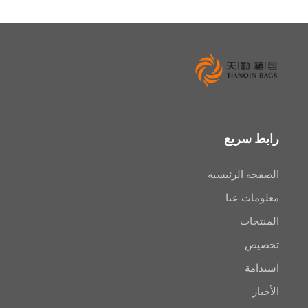
سريع
 الرئيسية
ت عنا
ات
ص
ة