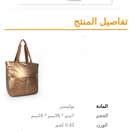
ل المنتج
المادة
بوليستر
الحجم
7سم * 36سم * 26سم
الوزن
0.43 كجم