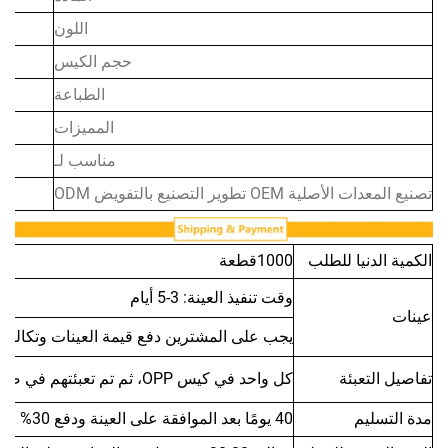
اللون
حجم الكيس
الطباعة
المميزات
مناسب لـ
OE تطوير التصنيع بالتفويض ODM
نيا للطلب
1000قطعة
وقت تنفيذ العينة: 3-5 أيام
يجب على المشترين دفع قيمة العينات وتكاليف الشحن
عبئة
كل واحد في كيس OPP، ثم تم تعبئتهم في صندوق تصدير قياسي، أو يمكن تخصيصه.
م
40 يومًا بعد الموافقة على العينة ودفع 30% من المبلغ مقدمًا