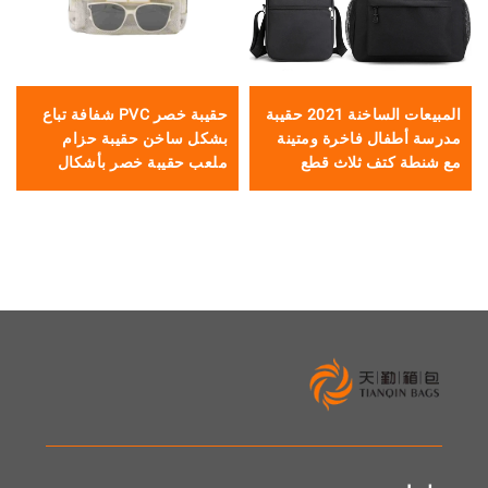
المبيعات الساخنة 2021 حقيبة
حقيبة خصر PVC شفافة تباع
TINYAT
فال فاخرة ومتينة
بشكل ساخن حقيبة حزام
مقاومة للماء
كتف ثلاث قطع
ملعب حقيبة خصر بأشكال
ومغامرات الت
 حقائب مدرسية
حروف
الخارجية بتص
لفتيات
مخصص