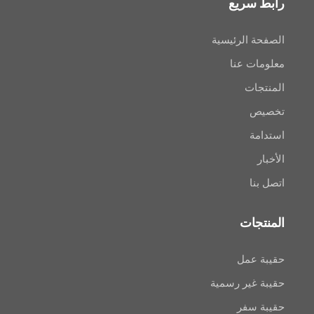
سريع
 الرئيسية
ت عنا
ات
ص
ة
ا
جات
عمل
غير رسمية
سفر