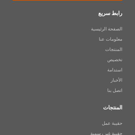
سريع
 الرئيسية
ت عنا
ات
ص
ة
ا
جات
عمل
غير رسمية