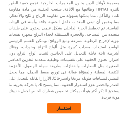
ولئك الذين يحبون المغامرات الخارجية، تجمع حقيبة الظهر
للتنزه TINYAT وظائفها مع الأناقة. صنعت الحقيبة من مادة مقاومة
تآكل، مما يمكنها بسهولة من مقاومة الرياح والثلج والأمطار،
 أن تبقى المعدات داخل الحقيبة جافة وأمنة في البيئات
 تم تخطيط الجزء الداخلي بشكل علمي ليحتوي على طبقات
ن المساحة، والحجرة المستقلة لحذاء التزلج مجهزة بفتحات
خراج الرطوبة بسرعة ومنع الروائح؛ ويمكن للقسم الرئيسي
ستيعاب معدات كبيرة مثل ألواح التزلج وخوذات، وهناك
بتة قابلة للتعديل على الجانبين لتثبيت ألواح التزلج دون
تحتوي الحقيبة على تقسيمات وظيفية متعددة لتخزين العناصر
مثل النظارات والقفازات بطريقة سهلة الوصول. الأحزمة
المبطنة والمقوّاة فعالة في توزيع ضغط الحمل، مما يجعل
افات طويلة مريحًا واسترخائيًا. الأزرار القابلة للتعديل على
خصر تعزز استقرار الحقيبة، مما يسمح لك بالحركة بحرية. ما
ذكر أكثر هو أنه يمكنك تخصيص شعارك الخاص لجعل حقيبتك
ة.
استفسار