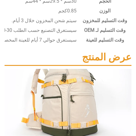
الحجم
30سم * 29.5سم * 44سم
الوزن
0.85كجم
سليم للمخزون
سيتم شحن المخزون خلال 3 أيام.
يم لـ OEM
سيستغرق التصنيع حسب الطلب 30-50 يومًا.
تسليم للعينة
سيستغرق حوالي 7 أيام للعينة المخصصة.
المنتج