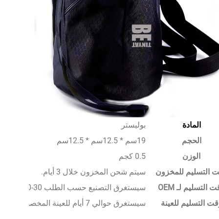
المادة
بوليستر
الحجم
19سم * 12.5سم * 12.5سم
الوزن
0.5 كجم
 التسليم للمخزون
سيتم شحن المخزون خلال 3 أيام.
 التسليم لـ OEM
سيستغرق التصنيع حسب الطلب 30-50 يومًا.
قت التسليم للعينة
سيستغرق حوالي 7 أيام للعينة المخصصة.