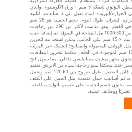
 المقاومة للرذاذ. يستخدم الطبقة العازلة المركزية
هيكلًا مركبًا من القطن اللؤلؤي سُمكه 5 ملم + ورق الألومنيوم، والذي
يمكنه الحفاظ على الحرارة/البرودة لمدة تصل إلى 6 ساعات، لتلبية
احتياجات درجة حرارة الشراب طوال اليوم. حجم الحقيبة هو 28 سم
ارتفاع × 10 سم في القطر، وهو مناسب لأكثر من 90٪ من زجاجات
المياه التي تتراوح بين 500-1000 مل المتاحة في السوق؛ تم إضافة جيب
بسحّاب بحجم 12 سم × 15 سم على الجانب، يمكن استخدامه لتخزين
ثل الهواتف المحمولة والمفاتيح؛ الشبكة غير المرئية
بحجم 18 سم × 10 سم الموجودة في الخلف ملائمة لتخزين البطاقات
 العلوي مجهز بمشبك مغناطيسي داخلي، مما يسهل فتح
من ختمًا محكمًا لمنع زجاجة المياه من الانزلاق. تعتمد
تصميم حزام كتف قابل للتعديل بطول يتراوح بين 60-120 سم وتحمل
ى 5 كجم. يدعم أساليب حمل متعددة مثل الحمل على الكتف
جسم. يحتوي جسم الحقيبة على تصميم بألوان متناقضة،
 عصريًا ووظائف عملية.