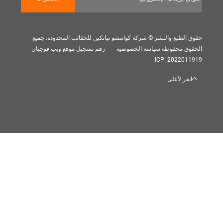
بع والنشر © شركة كوانتشو تيانكين للحقائب المحدودة. جميع
 محفوظة
سياسة الخصوصية
رقم تسجيل موقع ويب فوجيان
ICP: 202
 لأعلى