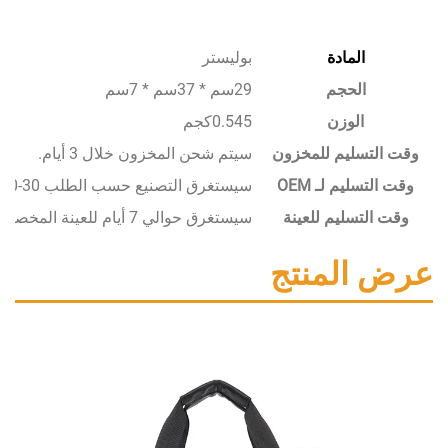
المادة
بوليستر
الحجم
29سم * 37سم * 7سم
الوزن
0.545كجم
سليم للمخزون
سيتم شحن المخزون خلال 3 أيام.
يم لـ OEM
سيستغرق التصنيع حسب الطلب 30-50 يومًا.
تسليم للعينة
سيستغرق حوالي 7 أيام للعينة المخصصة.
المنتج