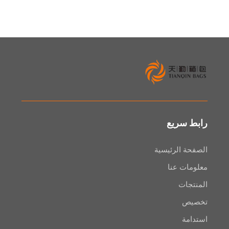
سريع
 الرئيسية
ت عنا
ات
ص
ة