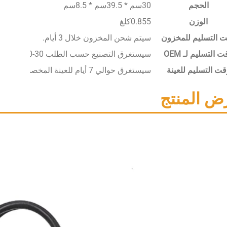
الحجم
30سم * 39.5سم * 8.5سم
الوزن
0.855كلغ
 التسليم للمخزون
سيتم شحن المخزون خلال 3 أيام.
 التسليم لـ OEM
سيستغرق التصنيع حسب الطلب 30-50 يومًا.
قت التسليم للعينة
سيستغرق حوالي 7 أيام للعينة المخصصة.
ض المنتج