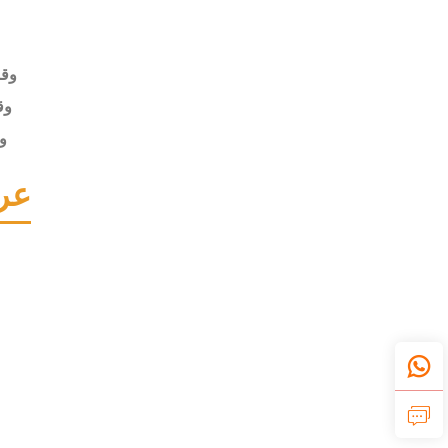
وقت
وقت
و
عر