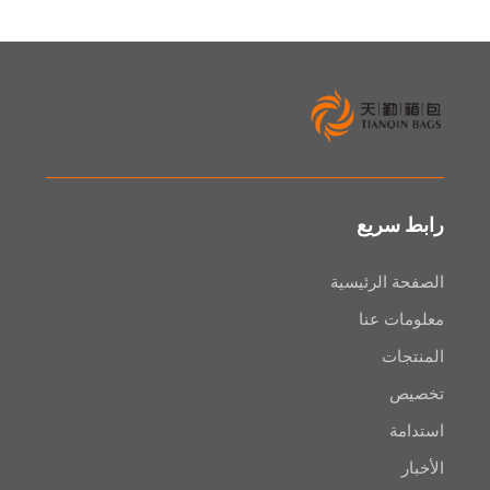
سريع
 الرئيسية
ت عنا
ات
ص
ة