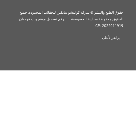
بع والنشر © شركة كوانتشو تيانكين للحقائب المحدودة. جميع
 محفوظة
سياسة الخصوصية
رقم تسجيل موقع ويب فوجيان
ICP: 202
 لأعلى