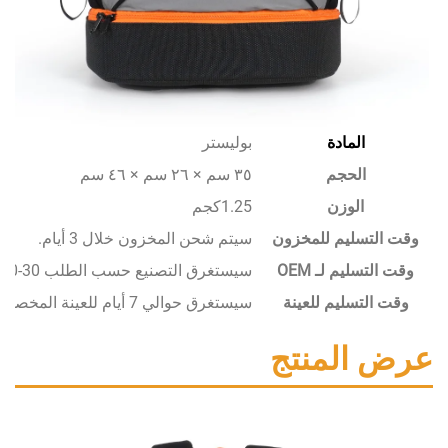
المادة
بوليستر
الحجم
٣٥ سم × ٢٦ سم × ٤٦ سم
الوزن
1.25كجم
سليم للمخزون
سيتم شحن المخزون خلال 3 أيام.
يم لـ OEM
سيستغرق التصنيع حسب الطلب 30-50 يومًا.
تسليم للعينة
سيستغرق حوالي 7 أيام للعينة المخصصة.
المنتج