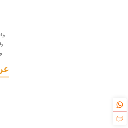
وقت
وقت
و
عر