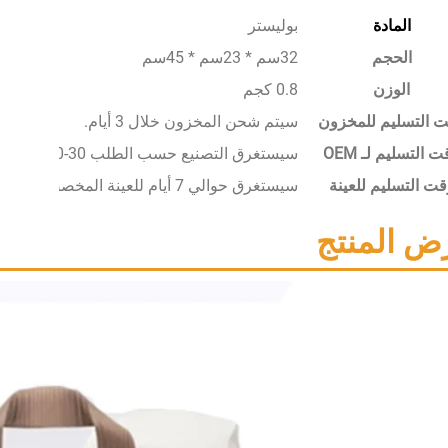
المادة
بوليستر
الحجم
32سم * 23سم * 45سم
الوزن
0.8 كجم
 التسليم للمخزون
سيتم شحن المخزون خلال 3 أيام.
 التسليم لـ OEM
سيستغرق التصنيع حسب الطلب 30-50 يومًا.
قت التسليم للعينة
سيستغرق حوالي 7 أيام للعينة المخصصة.
ض المنتج