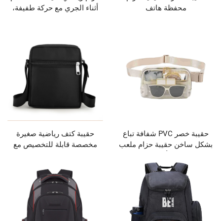
فظة هاتف
أثناء الجري مع حركة طفيفة،
حقيبة خصر رياضية للاستخدام
في الجري والجيم والماراثون
والدراجات
حقيبة خصر PVC شفافة تباع
حقيبة كتف رياضية صغيرة
 حقيبة حزام ملعب
مخصصة قابلة للتخصيص مع
صر بأشكال حروف
شريط طويل من النيلون
متعددة الوظائف للرجال