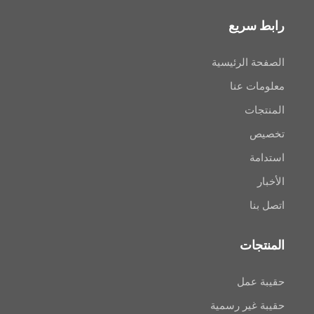
سريع
 الرئيسية
ت عنا
ات
ص
ة
ا
جات
عمل
غير رسمية