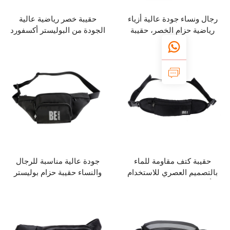
ء جودة عالية أزياء
حقيبة خصر رياضية عالية
زام الخصر، حقيبة
الجودة من البوليستر أكسفورد
جات المقاومة للماء،
مناسبة للرجال والنساء، مثالية
تف محمول مقاومة
للاستخدام في الرحلات
للماء
والأنشطة الرياضية
تف مقاومة للماء
جودة عالية مناسبة للرجال
 العصري للاستخدام
والنساء حقيبة حزام بوليستر
ر والتrekking
رياضية للرجال والنساء لركوب
الدراجات والتخييم في الهواء
الطلق والموضة صدرية أو على
الخصر