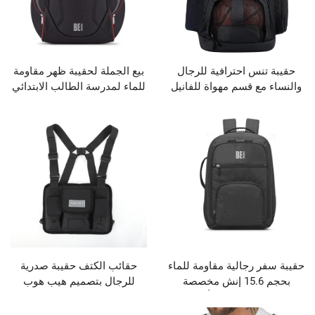
س احترافية للرجال
بيع الجملة لحقيبة ظهر مقاومة
 قسم مهواة للفانيل
للماء لمدرسة الطالب الابتدائي
وقسم هواء للحذاء يحمل 2
مع وسادات كتف خفيفة الوزن
وع من البوليستر
وسعة كبيرة ومخصصة للفتيان
القوي
رجالية مقاومة للماء
حقائب الكتف حقيبة صدرية
بحجم 15.6 إنش مخصصة
للرجال بتصميم هيب هوب
 اللابتوب بأناقة
وظيفية مع جيوب قابلة للتعديل