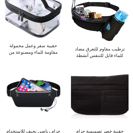
حقيبة سفر وعمل محمولة
اوم للتعرق مضاد
مقاومة للماء ومصنوعة من
ابل للتنفس أنشطة
PVC شفاف
لق الجبال الرياضية
غيل مع شريط قابل
لحزم المرنة لحزام
الخصر
صر تصميمية حزام
حزام رياضي نحيف للاستخدام