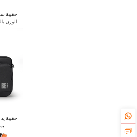
حقيبة سف
الوزن با
ملابس ج
يم