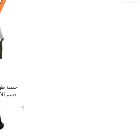
قسم للأح