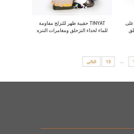
على
TINYAT حقيبة ظهر للتزلج مقاومة
لق
للماء لحذاء التزحلق ومغامرات التنزه
والتزلج الخارجية بتصميم شعار
مخصص
...
15
التالي