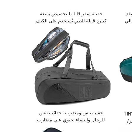
فذ
حقيبة سفر قابلة للتخصيص بسعة
الي
كبيرة قابلة للطي تُستخدم على الكتف
الواحد مصنوعة من البوليستر أنيقة
للاستخدام الزوجي مع إغلاق بالسحاب
حقيبة تنس ومضرب - حقائب تنس
رب التنس TINYAT
للرجال والنساء تحتوي على مضارب
ر/
البيسبول والمعدات أو التجهيزات