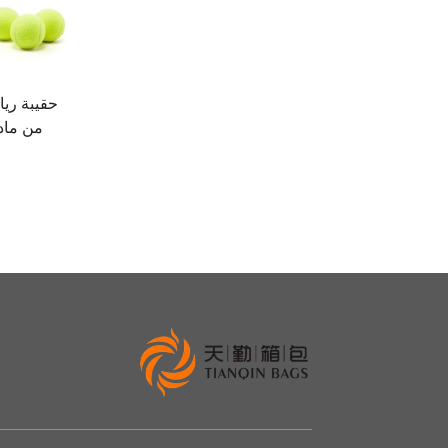
حقيبة ريا
الريشة و
لع