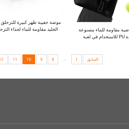
موضة حقيبة ظهر كبيرة للتزحلق 
الجليد مقاومة للماء لحذاء التزح
ضية مقاومة للماء مصنوعة
وحقيبة الظهر للتنزه والتزلج
من مادة PU للاستخدام في لعبة
والمغامرات الخارجية
التنس والاسكواش مصممة
صي الريشة والتنس
...
السابق
1
8
9
10
11
12