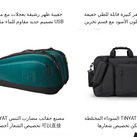
ر كبيرة قابلة للطي خفيفة
حقيبة ظهر رشيقة بعجلات مع من
للون الأسود مع قسم تخزين
USB تصميم جديد مقاوم للماء مث
ديد وطبقة إضافية ورباط
للأعمال مع إغلاق بالسحّاب
حذاء وسحّاب
حقيبة يد TINYAT السوداء المختلطة
مصنع حقائب مضا
كن تخصيص شعارها
可以直接 تخصيص الشعار أخض
أسود