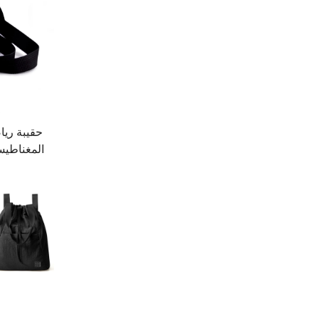
حقيبة ريا
المغناطيس
الزجاجات،
وتحمل ع