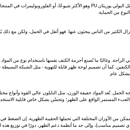
كما ذُكر سابقًا، فإن أنواعًا مختلفة من الطلاء (مثل البولي يوريثان PU وهو الأكثر ش
نوع من الحماية.
ي ما زال الكثير من الناس يبحثون عنها. فهو أثقل في الحمل، ولكن مع ذ
الراحة. وغالبًا ما تُصنع أحزمة الكتف نفسها باستخدام نوع من المواد ا
لكتفين. كما أن تصميم لوحة ظهر قابلة للتهوية - مثل الشبكة البسيطة
ل بشكل عام.
الحمل. تُعد المواد خفيفة الوزن، مثل النايلون عالي القوة وأنواع مخ
العبء المستمر الواقع على الظهر؛ وتحسّن بشكل خاص قابلية الاستخدام
ر ممكن من الأوزان المختلفة التي تحملها الحقيبة الظهرية. إن الضغط ف
أي تصميم مناسب)، وإلى حد ما أنظمة دعم الظهر، دورًا في توزيع هذه ا